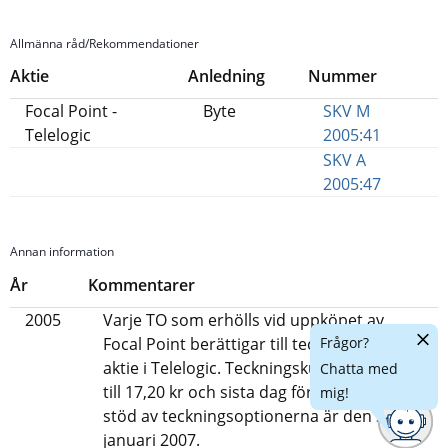
Allmänna råd/Rekommendationer
Aktie
Anledning
Nummer
Focal Point -
Byte
SKV M
Telelogic
2005:41
SKV A
2005:47
Annan information
År
Kommentarer
2005
Varje TO som erhölls vid uppköpet av
Dölj
Frågor?
Focal Point berättigar till teckning av en
chatt
aktie i Telelogic. Teckningskursen uppgår
Chatta med
till 17,20 kr och sista dag för teckning med
mig!
stöd av teckningsoptionerna är den 31
januari 2007.