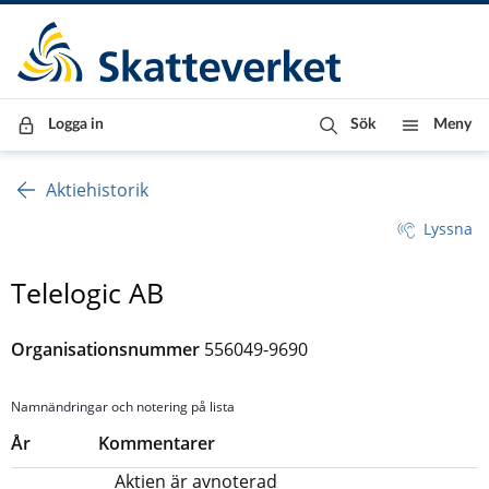
Till innehåll
Till navigationen
Till chattrobot
Logga in
Sök
Meny
Aktiehistorik
Lyssna
Telelogic AB
Organisationsnummer
556049-9690
Namnändringar och notering på lista
År
Kommentarer
Aktien är avnoterad