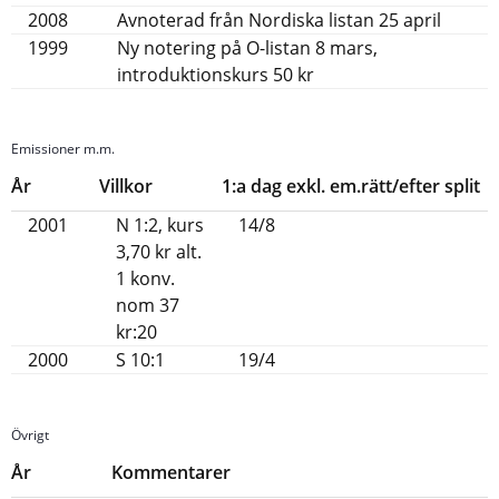
2008
Avnoterad från Nordiska listan 25 april
1999
Ny notering på O-listan 8 mars,
introduktionskurs 50 kr
Emissioner m.m.
År
Villkor
1:a dag exkl. em.rätt/efter split
2001
N 1:2, kurs
14/8
3,70 kr alt.
1 konv.
nom 37
kr:20
2000
S 10:1
19/4
Övrigt
År
Kommentarer