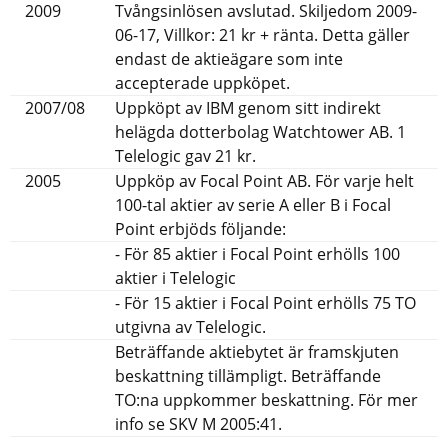
2009
Tvångsinlösen avslutad. Skiljedom 2009-
06-17, Villkor: 21 kr + ränta. Detta gäller
endast de aktieägare som inte
accepterade uppköpet.
2007/08
Uppköpt av IBM genom sitt indirekt
helägda dotterbolag Watchtower AB. 1
Telelogic gav 21 kr.
2005
Uppköp av Focal Point AB. För varje helt
100-tal aktier av serie A eller B i Focal
Point erbjöds följande:
- För 85 aktier i Focal Point erhölls 100
aktier i Telelogic
- För 15 aktier i Focal Point erhölls 75 TO
utgivna av Telelogic.
Beträffande aktiebytet är framskjuten
beskattning tillämpligt. Beträffande
TO:na uppkommer beskattning. För mer
info se SKV M 2005:41.