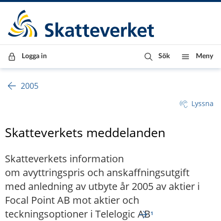
Till innehåll
Till navigationen
Till chattrobot
Logga in
Sök
Meny
2005
Lyssna
Skatteverkets meddelanden
Skatteverkets information
om avyttringspris och anskaffningsutgift
med anledning av utbyte år 2005 av aktier i
Focal Point AB mot aktier och
teckningsoptioner i Telelogic AB
¹