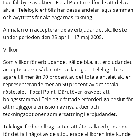
I de fall byte av aktier i Focal Point medförde att del av
aktie i Telelogic erhölls har dessa andelar lagts samman
och avyttrats för aktieägarnas räkning.
Anmälan om accepterande av erbjudandet skulle ske
under perioden den 25 april – 17 maj 2005.
Villkor
Som villkor för erbjudandet gällde bl.a. att erbjudandet
accepterades i sådan utsträckning att Telelogic blev
ägare till mer än 90 procent av det totala antalet aktier
representerande mer än 90 procent av det totala
röstetalet i Focal Point. Därutöver krävdes att
bolagsstämma i Telelogic fattade erforderliga beslut för
att möjliggöra emission av nya aktier och
teckningsoptioner som ersättning i erbjudandet.
Telelogic förbehöll sig rätten att återkalla erbjudandet
för det fall något av de stipulerade villkoren inte kunde