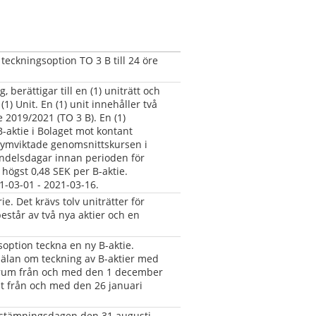
teckningsoption TO 3 B till 24 öre 
, berättigar till en (1) uniträtt och 
(1) Unit. En (1) unit innehåller två 
 2019/2021 (TO 3 B). En (1) 
-aktie i Bolaget mot kontant 
ymviktade genomsnittskursen i 
ndelsdagar innan perioden för 
högst 0,48 SEK per B-aktie. 
1-03-01 - 2021-03-16.
e. Det krävs tolv uniträtter för 
står av två nya aktier och en 
soption teckna en ny B-aktie. 
älan om teckning av B-aktier med 
 rum från och med den 1 december 
 från och med den 26 januari 
vstämningsdagen den 31 augusti 