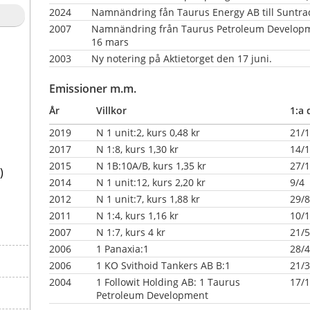
2024
Namnändring fån Taurus Energy AB till Suntra
2007
Namnändring från Taurus Petroleum Developmen
16 mars
2003 
Ny notering på Aktietorget den 17 juni.
Emissioner m.m.
År
Villkor
1:a 
2019
N 1 unit:2, kurs 0,48 kr
21/
2017
N 1:8, kurs 1,30 kr
14/
2015
N 1B:10A/B, kurs 1,35 kr
27/
)
2014
N 1 unit:12, kurs 2,20 kr
9/4
2012
N 1 unit:7, kurs 1,88 kr
29/8
2011
N 1:4, kurs 1,16 kr
10/1
2007
N 1:7, kurs 4 kr
21/5
2006
1 Panaxia:1
28/4
2006
1 KO Svithoid Tankers AB B:1
21/3
2004
1 Followit Holding AB: 1 Taurus
17/
Petroleum Development