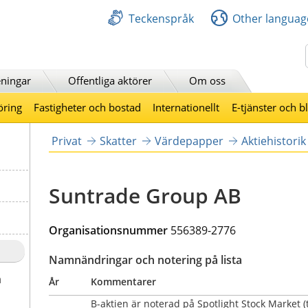
Teckenspråk
Other languag
Sök
ningar
Offentliga aktörer
Om oss
öring
Fastigheter och bostad
Internationellt
E-tjänster och b
Privat
Skatter
Värdepapper
Aktiehistorik
Suntrade Group AB
Organisationsnummer
556389-2776
Namnändringar och notering på lista
a
År
Kommentarer
B-aktien är noterad på Spotlight Stock Market (t