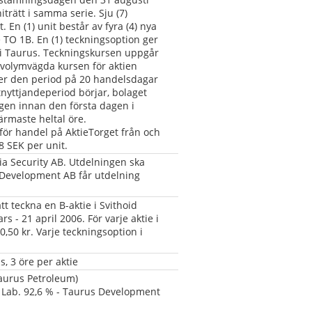
iträtt i samma serie. Sju (7) 
. En (1) unit består av fyra (4) nya 
 TO 1B. En (1) teckningsoption ger 
e i Taurus. Teckningskursen uppgår 
a volymvägda kursen för aktien 
nder den period på 20 handelsdagar 
nyttjandeperiod börjar, bolaget 
en innan den första dagen i 
rmaste heltal öre. 
ör handel på AktieTorget från och 
 SEK per unit.
xia Security AB. Utdelningen ska 
 Development AB får utdelning 
 teckna en B-aktie i Svithoid 
 - 21 april 2006. För varje aktie i 
50 kr. Varje teckningsoption i 
, 3 öre per aktie
aurus Petroleum) 
 Lab. 92,6 % - Taurus Development 