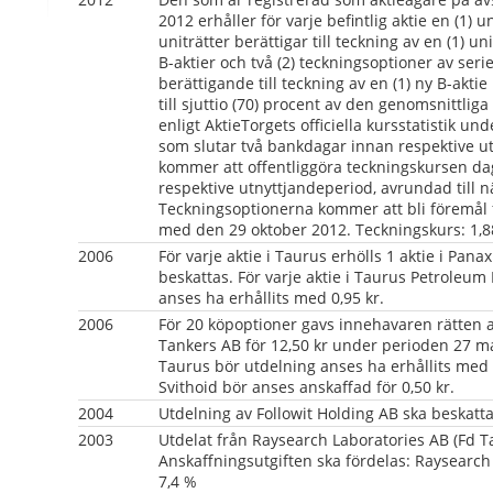
2012 erhåller för varje befintlig aktie en (1) un
uniträtter berättigar till teckning av en (1) unit
B-aktier och två (2) teckningsoptioner av serie
berättigande till teckning av en (1) ny B-akti
till sjuttio (70) procent av den genomsnittlig
enligt AktieTorgets officiella kursstatistik u
som slutar två bankdagar innan respektive ut
kommer att offentliggöra teckningskursen dag
respektive utnyttjandeperiod, avrundad till nä
Teckningsoptionerna kommer att bli föremål f
med den 29 oktober 2012. Teckningskurs: 1,88
2006
För varje aktie i Taurus erhölls 1 aktie i Pana
beskattas. För varje aktie i Taurus Petroleum
anses ha erhållits med 0,95 kr.
2006
För 20 köpoptioner gavs innehavaren rätten att
Tankers AB för 12,50 kr under perioden 27 mars
Taurus bör utdelning anses ha erhållits med 0,
Svithoid bör anses anskaffad för 0,50 kr.
2004
Utdelning av Followit Holding AB ska beskattas
2003
Utdelat från Raysearch Laboratories AB (Fd T
Anskaffningsutgiften ska fördelas: Raysearch
7,4 %