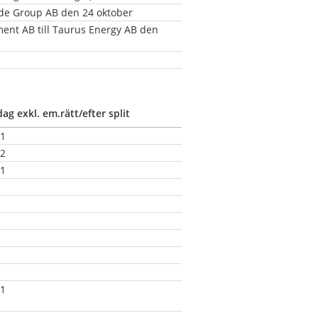
de Group AB den 24 oktober
t AB till Taurus Energy AB den 
dag exkl. em.rätt/efter split
11
12
11
11