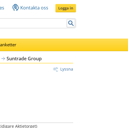
es
Kontakta oss
Logga in
lanketter
Suntrade Group
Lyssna
idigare Aktietorget)