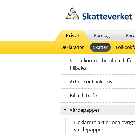
Till innehåll
Till navigationen
Till chattrobot
Privat
Företag
Före
Deklaration
Skatter
Folkbokf
Skattekonto – betala och få
tillbaka
Arbete och inkomst
Bil och trafik
Värdepapper
Deklarera aktier och övrig
värdepapper