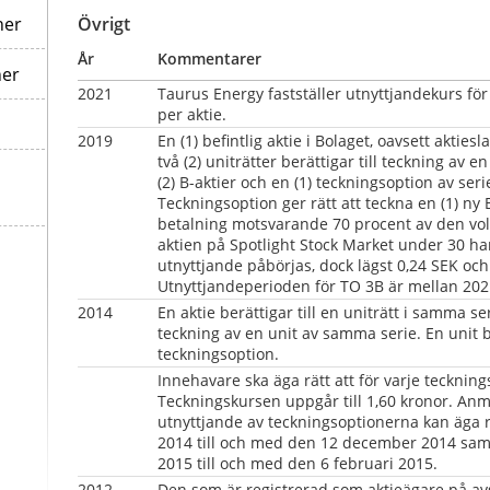
ner
Övrigt
År
Kommentarer
ner
2021
Taurus Energy fastställer utnyttjandekurs för 
per aktie.
2019
En (1) befintlig aktie i Bolaget, oavsett aktieslag
två (2) uniträtter berättigar till teckning av en 
(2) B-aktier och en (1) teckningsoption av serie
Teckningsoption ger rätt att teckna en (1) ny B
betalning motsvarande 70 procent av den vol
aktien på Spotlight Stock Market under 30 ha
utnyttjande påbörjas, dock lägst 0,24 SEK och 
Utnyttjandeperioden för TO 3B är mellan 202
2014    
En aktie berättigar till en uniträtt i samma seri
teckning av en unit av samma serie. En unit be
teckningsoption.
Innehavare ska äga rätt att för varje teckning
Teckningskursen uppgår till 1,60 kronor. Anm
utnyttjande av teckningsoptionerna kan äga
2014 till och med den 12 december 2014 samt
2015 till och med den 6 februari 2015.
2012
Den som är registrerad som aktieägare på a