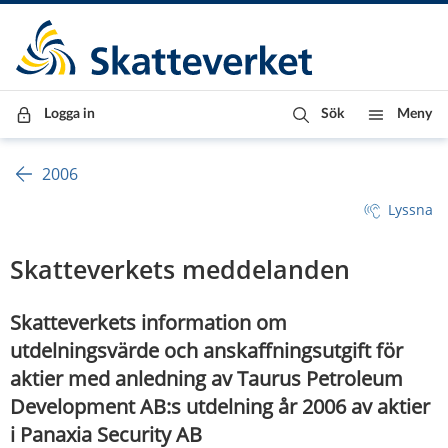
Till innehåll
Till navigationen
Till chattrobot
Logga in
Sök
Meny
2006
Lyssna
Skatteverkets meddelanden
Skatteverkets information om
utdelningsvärde och anskaffningsutgift för
aktier med anledning av Taurus Petroleum
Development AB:s utdelning år 2006 av aktier
i Panaxia Security AB