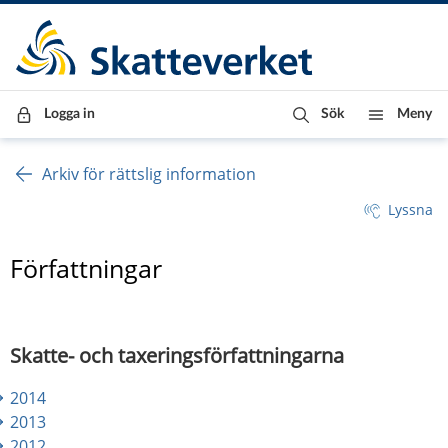
Till innehåll
Till navigationen
Till chattrobot
Logga in
Sök
Meny
Arkiv för rättslig information
Lyssna
Författningar
Skatte- och taxeringsförfattningarna
2014
2013
2012