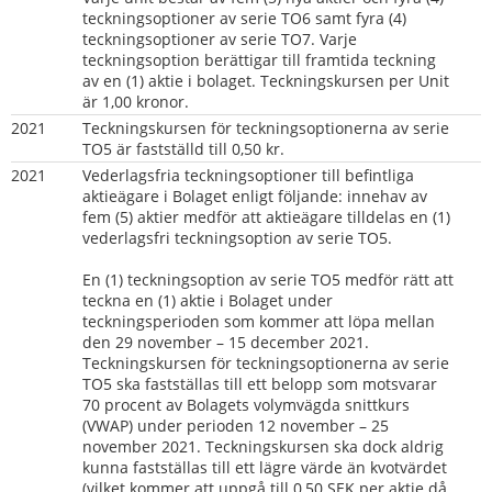
teckningsoptioner av serie TO6 samt fyra (4) 
teckningsoptioner av serie TO7. Varje 
teckningsoption berättigar till framtida teckning 
av en (1) aktie i bolaget. Teckningskursen per Unit 
är 1,00 kronor.
2021
Teckningskursen för teckningsoptionerna av serie 
TO5 är fastställd till 0,50 kr.
2021
Vederlagsfria teckningsoptioner till befintliga 
aktieägare i Bolaget enligt följande: innehav av 
fem (5) aktier medför att aktieägare tilldelas en (1) 
vederlagsfri teckningsoption av serie TO5.
En (1) teckningsoption av serie TO5 medför rätt att 
teckna en (1) aktie i Bolaget under 
teckningsperioden som kommer att löpa mellan 
den 29 november – 15 december 2021. 
Teckningskursen för teckningsoptionerna av serie 
TO5 ska fastställas till ett belopp som motsvarar 
70 procent av Bolagets volymvägda snittkurs 
(VWAP) under perioden 12 november – 25 
november 2021. Teckningskursen ska dock aldrig 
kunna fastställas till ett lägre värde än kvotvärdet 
(vilket kommer att uppgå till 0,50 SEK per aktie då 