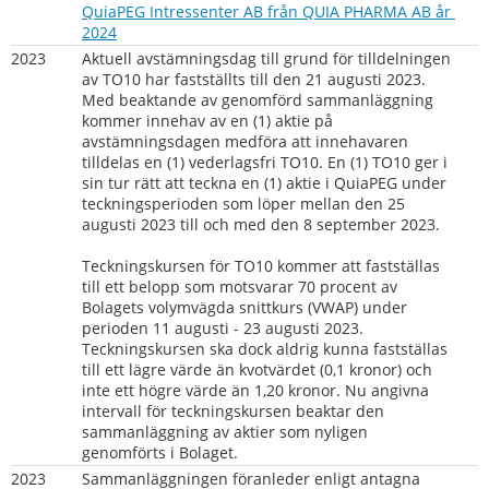
QuiaPEG Intressenter AB från QUIA PHARMA AB år 
pdf, 135 kB.
2024
2023
Aktuell avstämningsdag till grund för tilldelningen 
av TO10 har fastställts till den 21 augusti 2023. 
Med beaktande av genomförd sammanläggning 
kommer innehav av en (1) aktie på 
avstämningsdagen medföra att innehavaren 
tilldelas en (1) vederlagsfri TO10. En (1) TO10 ger i 
sin tur rätt att teckna en (1) aktie i QuiaPEG under 
teckningsperioden som löper mellan den 25 
augusti 2023 till och med den 8 september 2023.
Teckningskursen för TO10 kommer att fastställas 
till ett belopp som motsvarar 70 procent av 
Bolagets volymvägda snittkurs (VWAP) under 
perioden 11 augusti - 23 augusti 2023. 
Teckningskursen ska dock aldrig kunna fastställas 
till ett lägre värde än kvotvärdet (0,1 kronor) och 
inte ett högre värde än 1,20 kronor. Nu angivna 
intervall för teckningskursen beaktar den 
sammanläggning av aktier som nyligen 
genomförts i Bolaget.
2023
Sammanläggningen föranleder enligt antagna 