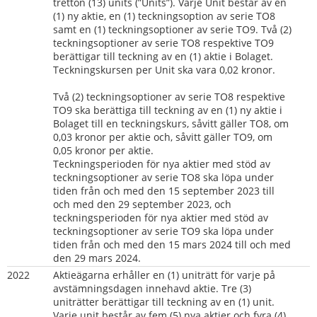
tretton (13) units (”Units”). Varje Unit består av en 
(1) ny aktie, en (1) teckningsoption av serie TO8 
samt en (1) teckningsoptioner av serie TO9. Två (2) 
teckningsoptioner av serie TO8 respektive TO9 
berättigar till teckning av en (1) aktie i Bolaget. 
Teckningskursen per Unit ska vara 0,02 kronor.
Två (2) teckningsoptioner av serie TO8 respektive 
TO9 ska berättiga till teckning av en (1) ny aktie i 
Bolaget till en teckningskurs, såvitt gäller TO8, om 
0,03 kronor per aktie och, såvitt gäller TO9, om 
0,05 kronor per aktie.
Teckningsperioden för nya aktier med stöd av 
teckningsoptioner av serie TO8 ska löpa under 
tiden från och med den 15 september 2023 till 
och med den 29 september 2023, och 
teckningsperioden för nya aktier med stöd av 
teckningsoptioner av serie TO9 ska löpa under 
tiden från och med den 15 mars 2024 till och med 
den 29 mars 2024.
2022
Aktieägarna erhåller en (1) uniträtt för varje på 
avstämningsdagen innehavd aktie. Tre (3) 
uniträtter berättigar till teckning av en (1) unit. 
Varje unit består av fem (5) nya aktier och fyra (4) 