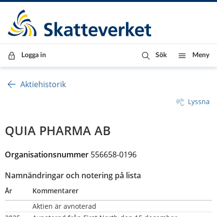
Till innehåll
Till navigationen
Till chattrobot
Logga in
Sök
Meny
Aktiehistorik
Lyssna
QUIA PHARMA AB
Organisationsnummer
556658-0196
Namnändringar och notering på lista
År
Kommentarer
Aktien är avnoterad