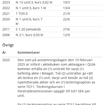
2023
N 13 unit:3, kurs 0,02 kr
10/3
2022
N 1 unit:3, kurs 1 kr
13/4
2021
1 TO5:5
21/9
2020
N 1 unit:6, kurs 7 
22/6
kr                                
2011
S 1:20 (omvänd)
27/6
2006
N 2:1, kurs 0,50 kr
12/9
Övrigt
År
Kommentarer
2025
Den som på avstämningsdagen den 19 februari 
2025 är införd i aktieboken som aktieägare i QUIA 
kommer erhålla en (1) uniträtt för varje (1) 
befintlig aktie i Bolaget. Två (2) uniträtter ge rätt 
att teckna en (1) unit. Varje unit består av två (2) 
nyemitterade aktier och en (1) teckningsoption av 
serie TO11. Teckningskursen i 
Företrädesemissionen uppgår till 0,01 SEK per 
unit.
En (1) teckningsoption av serie TO11 berättigar till 