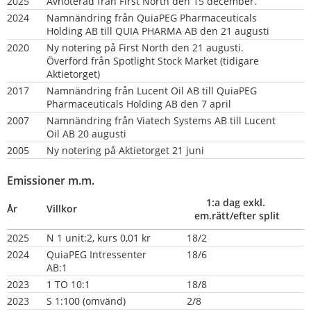
2025
Avnoterad från First North den 15 december.
2024
Namnändring från QuiaPEG Pharmaceuticals 
Holding AB till QUIA PHARMA AB den 21 augusti
2020
Ny notering på First North den 21 augusti. 
Överförd från Spotlight Stock Market (tidigare 
Aktietorget)
2017
Namnändring från Lucent Oil AB till QuiaPEG 
Pharmaceuticals Holding AB den 7 april
2007
Namnändring från Viatech Systems AB till Lucent 
Oil AB 20 augusti
2005
Ny notering på Aktietorget 21 juni
Emissioner m.m.
1:a dag exkl. 
År
Villkor
em.rätt/efter split
2025
N 1 unit:2, kurs 0,01 kr
18/2
2024
QuiaPEG Intressenter 
18/6
AB:1
2023
1 TO 10:1
18/8
2023
S 1:100 (omvänd)
2/8