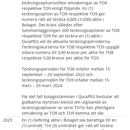
teckningsoptionsvillkor omräkningar av TO8 
respektive TO9 enligt följande. En (1) 
teckningsoption av TO8 respektive TO9 ger 
numera rätt att teckna 0,005 (1/200) aktie i 
Bolaget. Det krävs således efter 
Sammanläggningen 200 teckningsoptioner av TO8 
respektive TO9 för att teckna en (1) aktie i 
QuiaPEG vid de aktuella teckningsperioderna. 
Teckningskurserna för TO8 respektive TO9 uppgår 
vidare numera till 3,00 kronor per aktie för TO8 
respektive 5,00 kronor per aktie för TO9.
Teckningsperioden för TO8 infaller mellan 15 
september – 29 september 2023 och 
teckningsperioden för TO9 infaller mellan 15 
mars – 29 mars 2024.
För det fall bolagsstämman i QuiaPEG beslutar att 
godkänna styrelsen beslut om utgivande av 
teckningsoptioner av serie TO10, kan ytterligare 
omräkning av TO8 och TO9 komma att ske.
2023
En (1) befintlig aktie i Bolaget ska berättiga till en 
(1) uniträtt. Tre (3) uniträtter ger rätt att teckna 