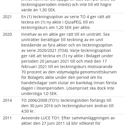
teckningsperioden inleds) och inte till ett högre 
värde än 1,30 SEK.
2021
En (1) teckningsoption av serie TO 4 ger rätt att 
teckna en (1) ny aktie i QuiaPEG, till en 
teckningskurs om 1,20 SEK per aktie.
2020  
Innehav av en aktie ger rätt till en uniträtt. Sex 
uniträtter berättigar till teckning av en unit 
bestående av fyra aktier och en teckningsoption 
av serie 2020/2021 (TO4). Varje teckningsoption 
ger rätt att teckna en (1) ny aktie i Bolaget under 
perioden 20 januari 2021 till och med den 17 
februari 2021 till en teckningskurs motsvarande 
70 procent av den volymvägda genomsnittskursen 
för Bolagets aktie under den period om tio 
handelsdagar som slutar en bankdag innan första 
dagen i lösenperioden. Lösenpriset ska dock inte 
understiga 1,0 SEK.
2014
TO 2006/2008 (TO1): teckningstiden förlängs till 
den 30 juni 2016 och teckningskursen ändras till 
4,50 kr.
2011
Avseende LUCE TO1: Efter sammanläggningen av 
aktier den 27 juni 2011 så blir villkoret för 