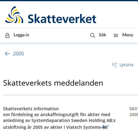
Till innehåll
Till navigationen
Till chattrobot
Logga in
Sök
Meny
2005
Lyssna
Skatteverkets meddelanden
Skatteverkets information
SKV
om fördelning av anskaffningsutgift för aktier med
200
anledning av SystemSeparation Sweden Holding AB:s
¹
utskiftning år 2005 av aktier i Viatech Systems AB