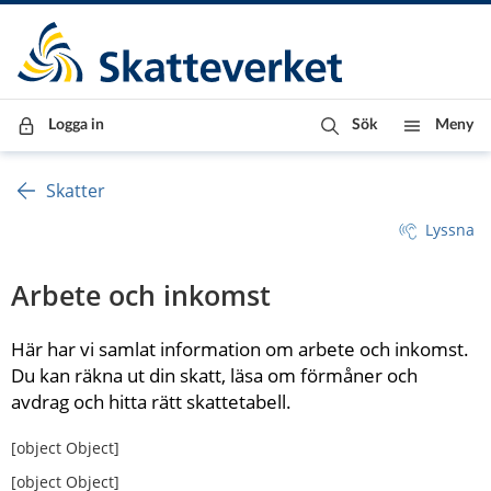
Till innehåll
Till navigationen
Till chattrobot
Logga in
Sök
Meny
Skatter
Lyssna
Arbete och inkomst
Här har vi samlat information om arbete och inkomst. 
Du kan räkna ut din skatt, läsa om förmåner och 
avdrag och hitta rätt skattetabell. 
[object Object]
[object Object]