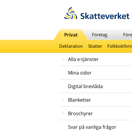
Till innehåll
Till navigationen
Till chattrobot
Privat
Företag
Före
Deklaration
Skatter
Folkbokföri
Alla e-tjänster
Mina sidor
Digital brevlåda
Blanketter
Broschyrer
Svar på vanliga frågor