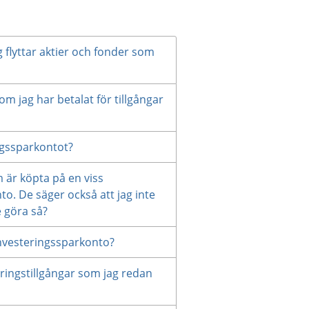
 flyttar aktier och fonder som
om jag har betalat för tillgångar
ingssparkontot?
m är köpta på en viss
o. De säger också att jag inte
e göra så?
 investeringssparkonto?
teringstillgångar som jag redan