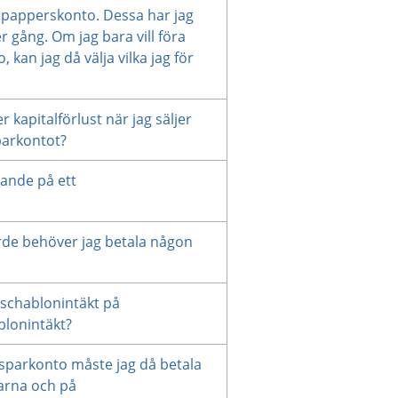
rdepapperskonto. Dessa har jag
er gång. Om jag bara vill föra
, kan jag då välja vilka jag för
 kapitalförlust när jag säljer
parkontot?
rande på ett
rde behöver jag betala någon
 schablonintäkt på
blonintäkt?
ssparkonto måste jag då betala
arna och på