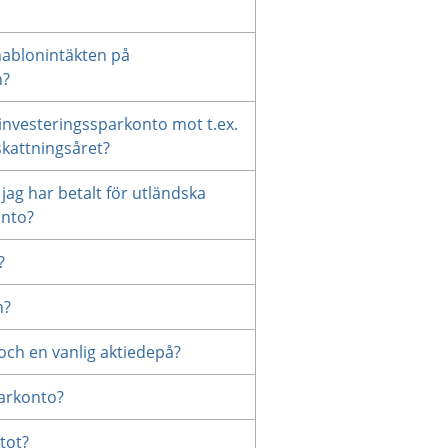
hablonintäkten på
n?
 investeringssparkonto mot t.ex.
skattningsåret?
jag har betalt för utländska
onto?
?
n?
och en vanlig aktiedepå?
arkonto?
tot?