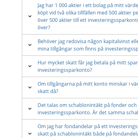
Jag har 1 000 aktier i ett bolag på mitt vä
köpt vid två olika tillfällen med 500 aktier p
över 500 aktier till ett investeringssparkonto
över?
Behöver jag redovisa någon kapitalvinst eller
mina tillgångar som finns på investeringss
Hur mycket skatt får jag betala på mitt spa
investeringssparkonto?
Om tillgångarna på mitt konto minskar i vä
skatt då?
Det talas om schablonintäkt på fonder och
investeringssparkonto. Är det samma scha
Om jag har fondandelar på ett investering
skatt på schablonintäkt både på fondandel