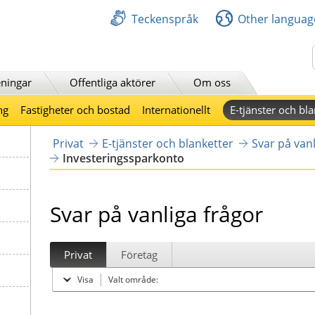
Teckenspråk
Other languag
Sök
ningar
Offentliga aktörer
Om oss
ng
Fastigheter och bostad
Internationellt
E-tjänster och bla
Privat
E-tjänster och blanketter
Svar på vanl
Investeringssparkonto
Svar på vanliga frågor
Privat
Företag
Visa
Valt område: