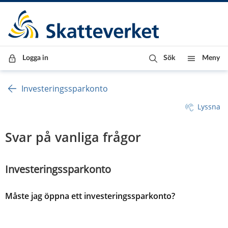
Till innehåll
Till navigationen
Till chattrobot
Logga in
Sök
Meny
Investeringssparkonto
Lyssna
Svar på vanliga frågor
Investeringssparkonto
Måste jag öppna ett investeringssparkonto?