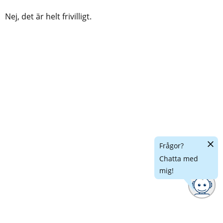
Nej, det är helt frivilligt.
Dölj
Frågor?
chatt
Chatta med
mig!