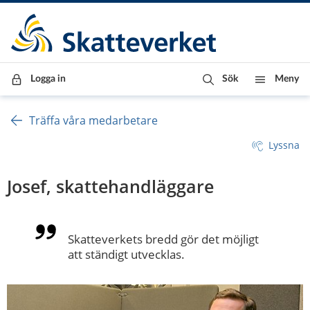
Till innehåll
Till navigationen
Till chattrobot
Logga in
Sök
Meny
Träffa våra medarbetare
Lyssna
Josef, skattehandläggare
Skatteverkets bredd gör det möjligt 
att ständigt utvecklas.