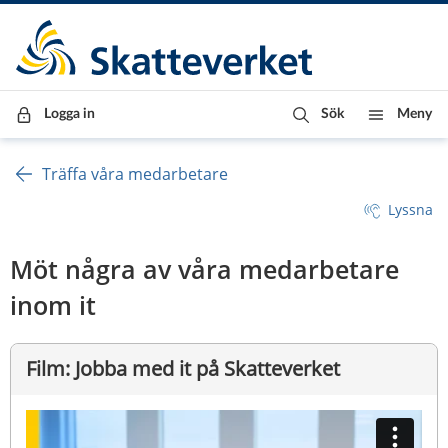
Till innehåll
Till navigationen
Till chattrobot
Logga in
Sök
Meny
Träffa våra medarbetare
Lyssna
Möt några av våra medarbetare 
inom it
Film: Jobba med it på Skatteverket