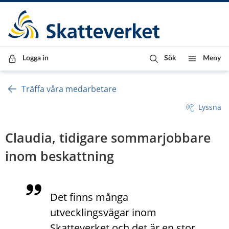
Till innehåll
Till navigationen
Till chattrobot
Logga in
Sök
Meny
Träffa våra medarbetare
Lyssna
Claudia, tidigare sommarjobbare 
inom beskattning
Det finns många 
utvecklingsvägar inom 
Skatteverket och det är en stor 