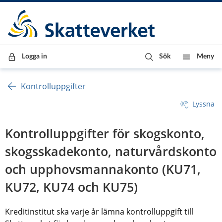
Till innehåll
Till navigationen
Till chattrobot
Logga in
Sök
Meny
Kontrolluppgifter
Lyssna
Kontrolluppgifter för skogskonto, 
skogsskadekonto, naturvårdskonto 
och upphovsmannakonto (KU71, 
KU72, KU74 och KU75)
Kreditinstitut ska varje år lämna kontrolluppgift till 