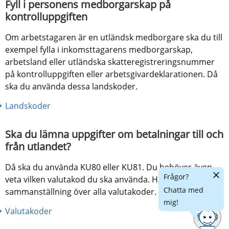
Fyll i personens medborgarskap på 
kontrolluppgiften
Om arbetstagaren är en utländsk medborgare ska du till 
exempel fylla i inkomsttagarens medborgarskap, 
arbetsland eller utländska skatteregistreringsnummer 
på kontrolluppgiften eller arbetsgivardeklarationen. Då 
ska du använda dessa landskoder.
Landskoder
Ska du lämna uppgifter om betalningar till och 
från utlandet?
Då ska du använda KU80 eller KU81. Du behöver även 
Dölj
Frågor?
veta vilken valutakod du ska använda. Här hittar du en 
chatt
Chatta med
sammanställning över alla valutakoder.
mig!
Valutakoder