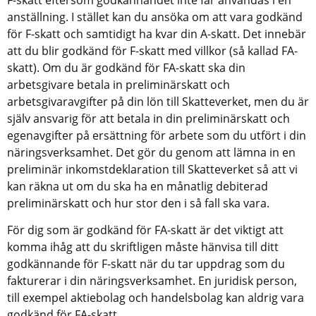
anställning. I stället kan du ansöka om att vara godkänd 
för F-skatt och samtidigt ha kvar din A-skatt. Det innebär 
att du blir godkänd för F-skatt med villkor (så kallad FA-
skatt). Om du är godkänd för FA-skatt ska din 
arbetsgivare betala in preliminärskatt och 
arbetsgivaravgifter på din lön till Skatteverket, men du är 
själv ansvarig för att betala in din preliminärskatt och 
egenavgifter på ersättning för arbete som du utfört i din 
näringsverksamhet. Det gör du genom att lämna in en 
preliminär inkomstdeklaration till Skatteverket så att vi 
kan räkna ut om du ska ha en månatlig debiterad 
preliminärskatt och hur stor den i så fall ska vara.
För dig som är godkänd för FA-skatt är det viktigt att 
komma ihåg att du skriftligen måste hänvisa till ditt 
godkännande för F-skatt när du tar uppdrag som du 
fakturerar i din näringsverksamhet. En juridisk person, 
till exempel aktiebolag och handelsbolag kan aldrig vara 
godkänd för FA-skatt.