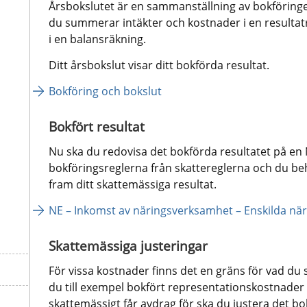
Årsbokslutet är en sammanställning av bokföringen
du summerar intäkter och kostnader i en resultatr
i en balansräkning.
Ditt årsbokslut visar ditt bokförda resultat.
Bokföring och bokslut
Bokfört resultat
Nu ska du redovisa det bokförda resultatet på en NE-
bokföringsreglerna från skattereglerna och du behö
fram ditt skattemässiga resultat.
NE – Inkomst av näringsverksamhet – Enskilda när
Skattemässiga justeringar
För vissa kostnader finns det en gräns för vad du s
du till exempel bokfört representationskostnader
skattemässigt får avdrag för ska du justera det bo