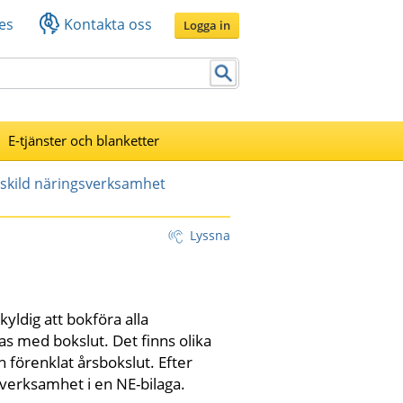
es
Kontakta oss
Logga in
E-tjänster och blanketter
skild näringsverksamhet
Lyssna
ldig att bokföra alla 
s med bokslut. Det finns olika 
 förenklat årsbokslut. Efter 
sverksamhet i en NE-bilaga.