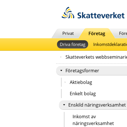
Till innehåll
Till navigationen
Till chattrobot
Privat
Företag
För
Driva företag
Inkomstdeklarati
Skatteverkets webbseminari
Företagsformer
Aktiebolag
Enkelt bolag
Enskild näringsverksamhet
Inkomst av
näringsverksamhet