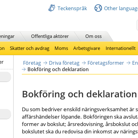
Teckenspråk
Other languag
Sök
eningar
Offentliga aktörer
Om oss
on
Skatter och avdrag
Moms
Arbetsgivare
Internationellt
er
Företag
Driva företag
Företagsformer
En
Bokföring och deklaration
Bokföring och deklaration
Du som bedriver enskild näringsverksamhet är sky
affärshändelser löpande. Bokföringen ska avsluta
former av bokslut; årsredovisning, årsbokslut och
bokslutet ska du redovisa din inkomst av näring