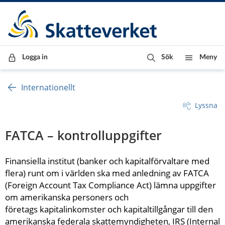
Till innehåll
Till navigationen
Till chattrobot
Logga in
Sök
Meny
Internationellt
Lyssna
FATCA – kontrolluppgifter
Finansiella institut (banker och kapitalförvaltare med 
flera) runt om i världen ska med anledning av FATCA 
(Foreign Account Tax Compliance Act) lämna uppgifter 
om amerikanska personers och 
företags kapitalinkomster och kapitaltillgångar till den 
amerikanska federala skattemyndigheten, IRS (Internal 