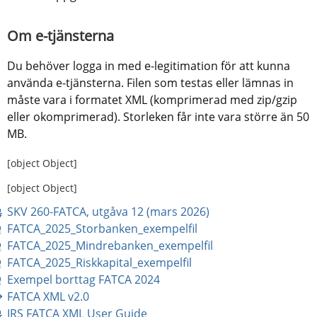
Om e-tjänsterna
Du behöver logga in med e-legitimation för att kunna 
använda e-tjänsterna. Filen som testas eller lämnas in 
måste vara i formatet XML (komprimerad med zip/gzip 
eller okomprimerad). Storleken får inte vara större än 50 
MB.
[object Object]
[object Object]
pdf, 1 MB.
SKV 260-FATCA, utgåva 12 (mars 2026)
xml, 6 kB.
FATCA_2025_Storbanken_exempelfil
xml, 11 kB.
FATCA_2025_Mindrebanken_exempelfil
xml, 4 kB.
FATCA_2025_Riskkapital_exempelfil
xml, 5 kB.
Exempel borttag FATCA 2024
zip, 17 kB.
FATCA XML v2.0
pdf, 2 MB.
IRS FATCA XML User Guide