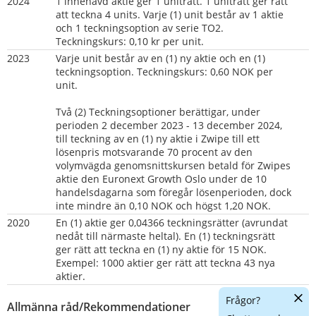
2024
1 innehavd aktie ger 1 uniträtt. 1 uniträtt ger rätt 
att teckna 4 units. Varje (1) unit består av 1 aktie 
och 1 teckningsoption av serie TO2. 
Teckningskurs: 0,10 kr per unit.
2023
Varje unit består av en (1) ny aktie och en (1) 
teckningsoption. Teckningskurs: 0,60 NOK per 
unit.
Två (2) Teckningsoptioner berättigar, under 
perioden 2 december 2023 - 13 december 2024, 
till teckning av en (1) ny aktie i Zwipe till ett 
lösenpris motsvarande 70 procent av den 
volymvägda genomsnittskursen betald för Zwipes 
aktie den Euronext Growth Oslo under de 10 
handelsdagarna som föregår lösenperioden, dock 
inte mindre än 0,10 NOK och högst 1,20 NOK.
2020   
En (1) aktie ger 0,04366 teckningsrätter (avrundat 
nedåt till närmaste heltal). En (1) teckningsrätt 
ger rätt att teckna en (1) ny aktie för 15 NOK. 
Exempel: 1000 aktier ger rätt att teckna 43 nya 
aktier.
Dölj
Frågor?
Allmänna råd/Rekommendationer
chatt