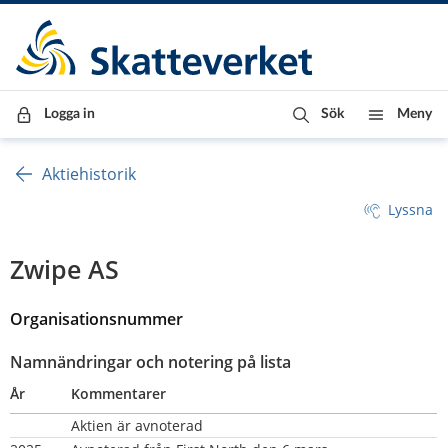
Till innehåll
Till navigationen
Till chattrobot
Logga in
Sök
Meny
Aktiehistorik
Lyssna
Zwipe AS
Organisationsnummer 
Namnändringar och notering på lista
År
Kommentarer
Aktien är avnoterad