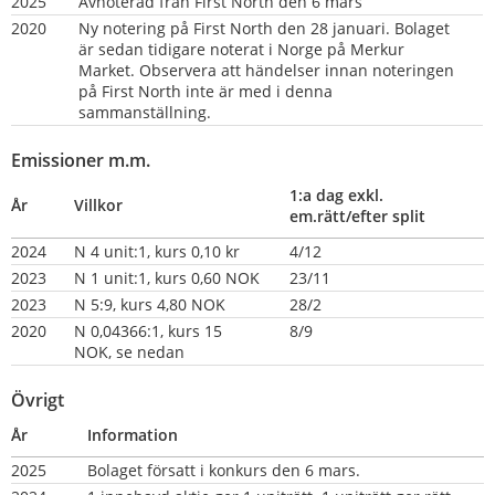
2025
Avnoterad från First North den 6 mars
2020 
Ny notering på First North den 28 januari. Bolaget 
är sedan tidigare noterat i Norge på Merkur 
Market. Observera att händelser innan noteringen 
på First North inte är med i denna 
sammanställning.
Emissioner m.m.
1:a dag exkl. 
År
Villkor
em.rätt/efter split
2024
N 4 unit:1, kurs 0,10 kr
4/12
2023
N 1 unit:1, kurs 0,60 NOK
23/11
2023
N 5:9, kurs 4,80 NOK
28/2
2020
N 0,04366:1, kurs 15 
8/9
NOK, se nedan
Övrigt
År
Information
2025
Bolaget försatt i konkurs den 6 mars.