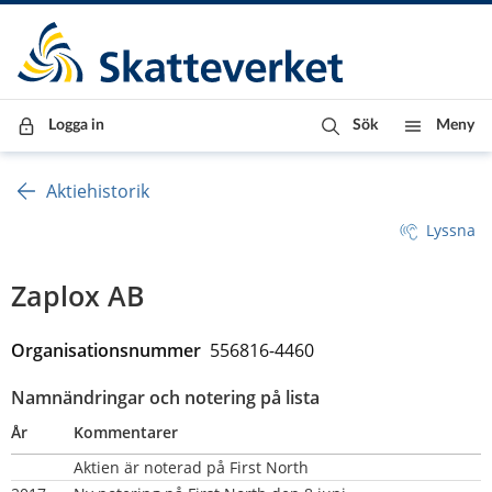
Till innehåll
Till navigationen
Till chattrobot
Logga in
Sök
Meny
Aktiehistorik
Lyssna
Zaplox AB
Organisationsnummer  
556816-4460
Namnändringar och notering på lista
År
Kommentarer
Aktien är noterad på First North