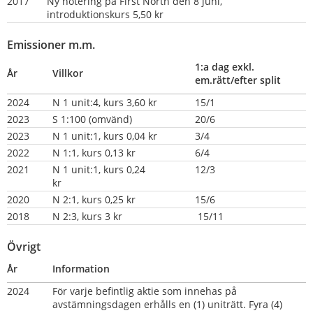
2017
Ny notering på First North den 8 juni, 
introduktionskurs 5,50 kr                     
Emissioner m.m.
1:a dag exkl. 
År
Villkor
em.rätt/efter split
2024
N 1 unit:4, kurs 3,60 kr
15/1
2023
S 1:100 (omvänd)
20/6
2023
N 1 unit:1, kurs 0,04 kr
3/4
2022
N 1:1, kurs 0,13 kr
6/4
2021  
N 1 unit:1, kurs 0,24 
12/3
kr                                 
2020
N 2:1, kurs 0,25 kr           
15/6
2018
N 2:3, kurs 3 kr
 15/11
Övrigt
År
Information
2024
För varje befintlig aktie som innehas på 
avstämningsdagen erhålls en (1) uniträtt. Fyra (4) 