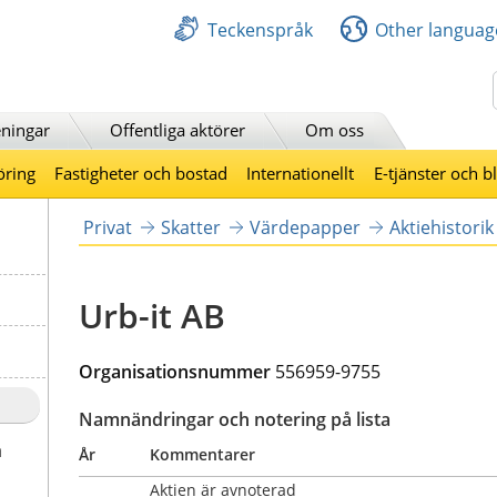
Teckenspråk
Other languag
Sök
ningar
Offentliga aktörer
Om oss
öring
Fastigheter och bostad
Internationellt
E-tjänster och b
Privat
Skatter
Värdepapper
Aktiehistorik
Urb-it AB
Organisationsnummer 
556959-9755
Namnändringar och notering på lista
a
År
Kommentarer
Aktien är avnoterad