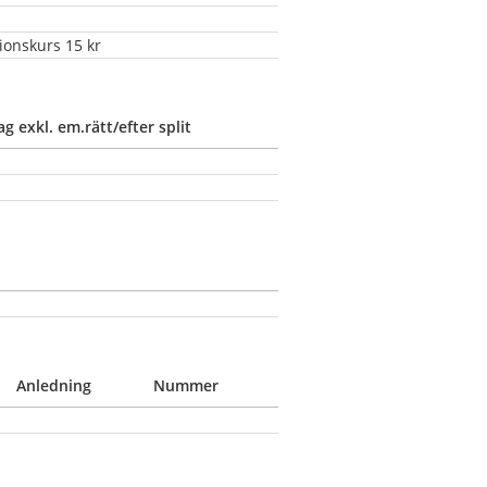
kurs 15 kr                 
ag exkl. em.rätt/efter split
1
Anledning
Nummer