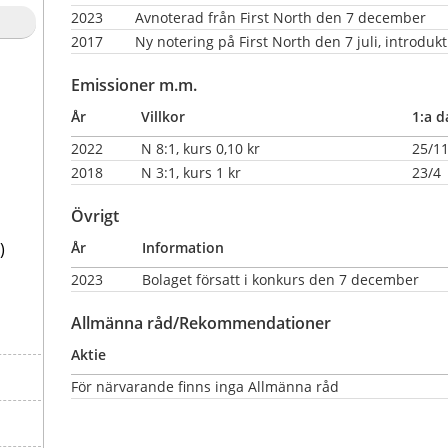
2023
Avnoterad från First North den 7 december
2017
Ny notering på First North den 7 juli, introduktions
Emissioner m.m.
År
Villkor
1:a d
2022
N 8:1, kurs 0,10 kr
25/1
2018
N 3:1, kurs 1 kr                        
23/4
Övrigt
)
År
Information
2023
Bolaget försatt i konkurs den 7 december
Allmänna råd/Rekommendationer
Aktie
För närvarande finns inga Allmänna råd