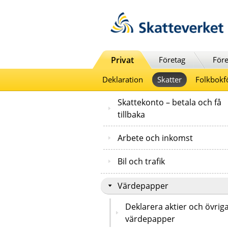
Till innehåll
Till navigationen
Till chattrobot
Privat
Företag
Före
Deklaration
Skatter
Folkbokf
Skattekonto – betala och få
tillbaka
Arbete och inkomst
Bil och trafik
Värdepapper
Deklarera aktier och övrig
värdepapper