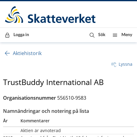
Till innehåll
Till navigationen
Till chattrobot
Logga in
Sök
Meny
Aktiehistorik
Lyssna
TrustBuddy International AB
Organisationsnummer
556510-9583
Namnändringar och notering på lista
År
Kommentarer
Aktien är avnoterad