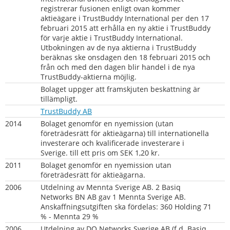
registrerar fusionen enligt ovan kommer 
aktieägare i TrustBuddy International per den 17 
februari 2015 att erhålla en ny aktie i TrustBuddy 
för varje aktie i TrustBuddy International. 
Utbokningen av de nya aktierna i TrustBuddy 
beräknas ske onsdagen den 18 februari 2015 och 
från och med den dagen blir handel i de nya 
TrustBuddy-aktierna möjlig.
Bolaget uppger att framskjuten beskattning är 
tillämpligt.
TrustBuddy AB
2014
Bolaget genomför en nyemission (utan 
företrädesrätt för aktieägarna) till internationella 
investerare och kvalificerade investerare i 
Sverige. till ett pris om SEK 1,20 kr.
2011
Bolaget genomför en nyemission utan 
företrädesrätt för aktieägarna.
2006
Utdelning av Mennta Sverige AB. 2 Basiq 
Networks BN AB gav 1 Mennta Sverige AB. 
Anskaffningsutgiften ska fördelas: 360 Holding 71 
% - Mennta 29 %
2006
Utdelning av DO Networks Sverige AB (f.d. Basiq 