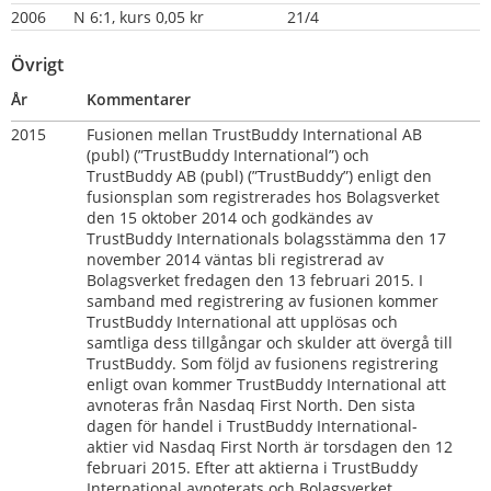
2006
N 6:1, kurs 0,05 kr
21/4
Övrigt
År
Kommentarer
2015   
Fusionen mellan TrustBuddy International AB 
(publ) (”TrustBuddy International”) och 
TrustBuddy AB (publ) (”TrustBuddy”) enligt den 
fusionsplan som registrerades hos Bolagsverket 
den 15 oktober 2014 och godkändes av 
TrustBuddy Internationals bolagsstämma den 17 
november 2014 väntas bli registrerad av 
Bolagsverket fredagen den 13 februari 2015. I 
samband med registrering av fusionen kommer 
TrustBuddy International att upplösas och 
samtliga dess tillgångar och skulder att övergå till 
TrustBuddy. Som följd av fusionens registrering 
enligt ovan kommer TrustBuddy International att 
avnoteras från Nasdaq First North. Den sista 
dagen för handel i TrustBuddy International-
aktier vid Nasdaq First North är torsdagen den 12 
februari 2015. Efter att aktierna i TrustBuddy 
International avnoterats och Bolagsverket 