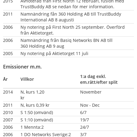
2015
Avnoterad från First North 12 februari, fusion med 
TrustBuddy AB se nedan för mer information.
2011
Namnändring fån 360 Holding AB till TrustBuddy 
International AB 8 augusti
2006
Ny notering på First North 25 september. Överförd 
från Aktietorget.
2006
Namnändring från Basiq Networks BN AB till 
360 Holding AB 9 aug
2005
Ny notering på Aktietorget 11 juli
Emissioner m.m.
1:a dag exkl. 
År
Villkor
em.rätt/efter split
2014
N, kurs 1,20 
November
kr                                    
2011
N, kurs 0,39 kr
Nov - Dec
2010
S 1:50 (omvänd)
6/7
2007
S 1:10 (omvänd)
19/7
2006
1 Mennta:2
24/7
2006
1 DO Networks Sverige:2
3/7