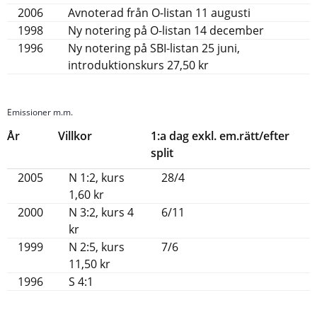
2006
Avnoterad från O-listan 11 augusti
1998
Ny notering på O-listan 14 december
1996
Ny notering på SBI-listan 25 juni,
introduktionskurs 27,50 kr
Emissioner m.m.
År
Villkor
1:a dag exkl. em.rätt/efter
split
2005
N 1:2, kurs
28/4
1,60 kr
2000
N 3:2, kurs 4
6/11
kr
1999
N 2:5, kurs
7/6
11,50 kr
1996
S 4:1