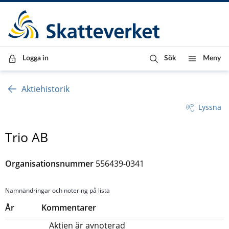
Till innehåll
Till navigationen
Till chattrobot
Logga in
Sök
Meny
Aktiehistorik
Lyssna
Trio AB
Organisationsnummer
556439-0341
Namnändringar och notering på lista
År
Kommentarer
Aktien är avnoterad