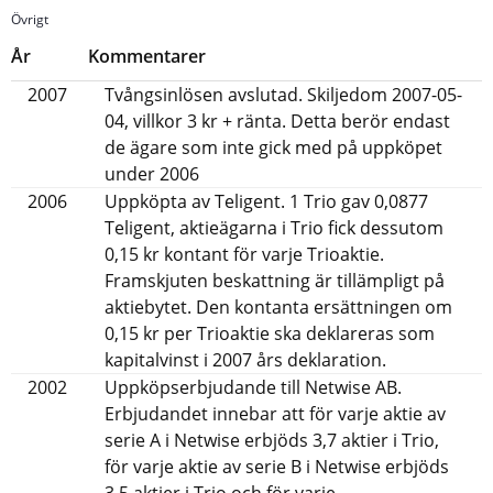
Övrigt
År
Kommentarer
2007
Tvångsinlösen avslutad. Skiljedom 2007-05-
04, villkor 3 kr + ränta. Detta berör endast
de ägare som inte gick med på uppköpet
under 2006
2006
Uppköpta av Teligent. 1 Trio gav 0,0877
Teligent, aktieägarna i Trio fick dessutom
0,15 kr kontant för varje Trioaktie.
Framskjuten beskattning är tillämpligt på
aktiebytet. Den kontanta ersättningen om
0,15 kr per Trioaktie ska deklareras som
kapitalvinst i 2007 års deklaration.
2002
Uppköpserbjudande till Netwise AB.
Erbjudandet innebar att för varje aktie av
serie A i Netwise erbjöds 3,7 aktier i Trio,
för varje aktie av serie B i Netwise erbjöds
3,5 aktier i Trio och för varje