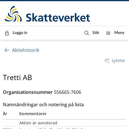
Till innehåll
Till navigationen
Till chattrobot
Logga in
Sök
Meny
Aktiehistorik
Lyssna
Tretti AB
Organisationsnummer
556665-7606
Namnändringar och notering på lista
År
Kommentarer
Aktien är avnoterad