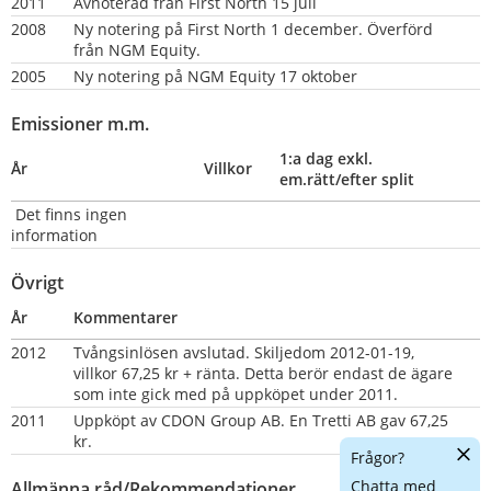
2011
Avnoterad från First North 15 juli
2008
Ny notering på First North 1 december. Överförd 
från NGM Equity.
2005
Ny notering på NGM Equity 17 oktober
Emissioner m.m.
1:a dag exkl. 
År
Villkor
em.rätt/efter split
 Det finns ingen 
information
Övrigt
År
Kommentarer
2012
Tvångsinlösen avslutad. Skiljedom 2012-01-19, 
villkor 67,25 kr + ränta. Detta berör endast de ägare 
som inte gick med på uppköpet under 2011.
2011
Uppköpt av CDON Group AB. En Tretti AB gav 67,25 
kr.
Dölj
Frågor?
chatt
Chatta med
Allmänna råd/Rekommendationer