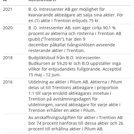
2021
B .O. Intressenter AB ger möjlighet för 
kvarvarande aktieägare att sälja sina aktier. För 
en (1) aktie i Trention erbjuds 75 kr.
2020
B .O. Intressenter AB, som äger cirka 90,1 % 
procent av aktierna och rösterna i Trention AB 
(publ) (”Trention”), har den 9 
december påkallat tvångsinlösen avseende 
resterande aktier i Trention.
2018
Budpliktsbud från B.O. Intressenter. 
Budkursen är 59,20 kr och B.O uppställer inga 
villkor för erbjudandets fullgörande. Accepttid 
15 maj - 12 juni. 
2016       
Utdelning av aktier i Pilum AB. Aktierna i Pilum 
delas ut till Trentions aktieägare i proportion 
1:1 till varje enskild aktieägares innehav i 
Trention på avstämningsdagen för 
utdelningen, varvid aktieägare för varje aktie i 
Trention erhåller en aktie i Pilum.
Av anskaffningsutgiften för aktier i Trention AB 
bör 74 procent hänföras till dessa aktier och 26 
procent till erhållna aktier i Pilum AB.