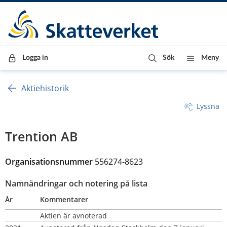
Till innehåll
Till navigationen
Till chattrobot
Logga in
Sök
Meny
Aktiehistorik
Lyssna
Trention AB
Organisationsnummer
556274-8623
Namnändringar och notering på lista
År
Kommentarer
Aktien är avnoterad