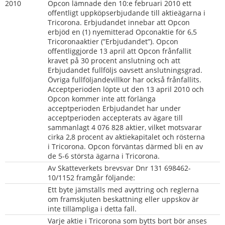
2010
Opcon lämnade den 10:e februari 2010 ett 
offentligt uppköpserbjudande till aktieägarna i 
Tricorona. Erbjudandet innebar att Opcon 
erbjöd en (1) nyemitterad Opconaktie för 6,5 
Tricoronaaktier (”Erbjudandet”). Opcon 
offentliggjorde 13 april att Opcon frånfallit 
kravet på 30 procent anslutning och att 
Erbjudandet fullföljs oavsett anslutningsgrad. 
Övriga fullföljandevillkor har också frånfallits. 
Acceptperioden löpte ut den 13 april 2010 och 
Opcon kommer inte att förlänga 
acceptperioden Erbjudandet har under 
acceptperioden accepterats av ägare till 
sammanlagt 4 076 828 aktier, vilket motsvarar 
cirka 2,8 procent av aktiekapitalet och rösterna 
i Tricorona. Opcon förväntas därmed bli en av 
de 5-6 största ägarna i Tricorona.
Av Skatteverkets brevsvar Dnr 131 698462-
10/1152 framgår följande:
Ett byte jämställs med avyttring och reglerna 
om framskjuten beskattning eller uppskov är 
inte tillämpliga i detta fall.
Varje aktie i Tricorona som bytts bort bör anses 