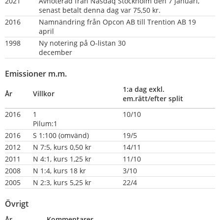
2021
Avnoterad från Nasdaq Stockholm den 7 januari, 
senast betalt denna dag var 75,50 kr.
2016
Namnändring från Opcon AB till Trention AB 19 
april
1998   
Ny notering på O-listan 30 
december                                                           
Emissioner m.m.
1:a dag exkl. 
År
Villkor
em.rätt/efter split
2016
1 
10/10
Pilum:1                           
2016
S 1:100 (omvänd)
19/5
2012
N 7:5, kurs 0,50 kr
14/11
2011
N 4:1, kurs 1,25 kr
11/10
2008
N 1:4, kurs 18 kr
3/10
2005
N 2:3, kurs 5,25 kr
22/4
Övrigt
År
Kommentarer