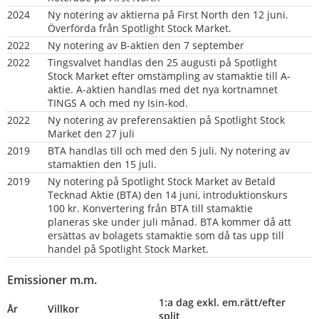
2024
Ny notering av aktierna på First North den 12 juni. 
Överförda från Spotlight Stock Market.
2022
Ny notering av B-aktien den 7 september
2022
Tingsvalvet handlas den 25 augusti på Spotlight 
Stock Market efter omstämpling av stamaktie till A-
aktie. A-aktien handlas med det nya kortnamnet 
TINGS A och med ny Isin-kod.
2022
Ny notering av preferensaktien på Spotlight Stock 
Market den 27 juli
2019
BTA handlas till och med den 5 juli. Ny notering av 
stamaktien den 15 juli.
2019
Ny notering på Spotlight Stock Market av Betald 
Tecknad Aktie (BTA) den 14 juni, introduktionskurs 
100 kr. Konvertering från BTA till stamaktie 
planeras ske under juli månad. BTA kommer då att 
ersättas av bolagets stamaktie som då tas upp till 
handel på Spotlight Stock Market.
Emissioner m.m.
1:a dag exkl. em.rätt/efter 
År
Villkor
split