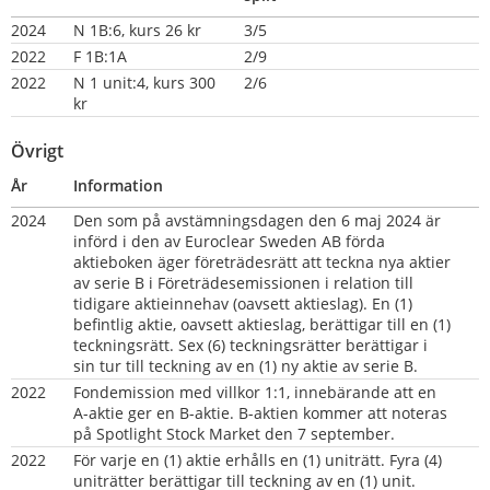
2024
N 1B:6, kurs 26 kr
3/5
2022
F 1B:1A
2/9
2022
N 1 unit:4, kurs 300 
2/6
kr
Övrigt
År
Information
2024
Den som på avstämningsdagen den 6 maj 2024 är 
införd i den av Euroclear Sweden AB förda 
aktieboken äger företrädesrätt att teckna nya aktier 
av serie B i Företrädesemissionen i relation till 
tidigare aktieinnehav (oavsett aktieslag). En (1) 
befintlig aktie, oavsett aktieslag, berättigar till en (1) 
teckningsrätt. Sex (6) teckningsrätter berättigar i 
sin tur till teckning av en (1) ny aktie av serie B.
2022
Fondemission med villkor 1:1, innebärande att en 
A-aktie ger en B-aktie. B-aktien kommer att noteras 
på Spotlight Stock Market den 7 september.
2022
För varje en (1) aktie erhålls en (1) uniträtt. Fyra (4) 
uniträtter berättigar till teckning av en (1) unit. 