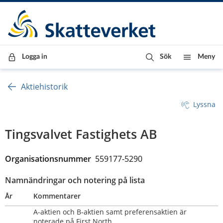
Till innehåll
Till navigationen
Till chattrobot
Logga in
Sök
Meny
Aktiehistorik
Lyssna
Tingsvalvet Fastighets AB
Organisationsnummer  
559177-5290
Namnändringar och notering på lista
År
Kommentarer
A-aktien och B-aktien samt preferensaktien är 
noterade på First North