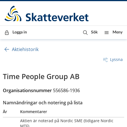
Till innehåll
Till navigationen
Till chattrobot
Logga in
Sök
Meny
Aktiehistorik
Lyssna
Time People Group AB
Organisationsnummer 
556586-1936
Namnändringar och notering på lista
År
Kommentarer
Aktien är noterad på Nordic SME (tidigare Nordic 
MTF)