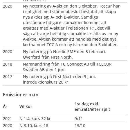
2020   
Ny notering av A-aktien den 5 oktober. Tcecur har 
i enlighet med stämmobeslut beslutat att skapa 
nya aktieslag: A- och B-aktier. Samtliga 
utestående tidigare stamaktier kommer att 
ersättas med A-aktier i relationen 1:1, det vill 
säga att varje befintlig stamaktie ersätts av en ny 
A-aktie. Aktien kommer att handlas med det nya 
kortnamnet TCC A och ny Isin-kod den 5 oktober.
2020
Ny notering på Nordic SME den 5 februari. 
Överförd från First North.
2018
Namnändring från TC Connect AB till TCECUR 
Sweden AB den 1 juni
2017
Ny notering på First North den 9 juni, 
introduktionskurs 20 kr
Emissioner m.m.
1:a dag exkl. 
År
Villkor
em.rätt/efter split
2021
N 1:4, kurs 32 kr
9/11
2020
N 3:10, kurs 18 
13/10