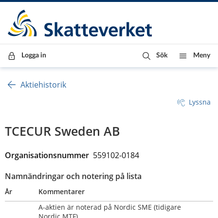
Till innehåll
Till navigationen
Till chattrobot
Logga in
Sök
Meny
Aktiehistorik
Lyssna
TCECUR Sweden AB
Organisationsnummer  
559102-0184
Namnändringar och notering på lista
År
Kommentarer
A-aktien är noterad på Nordic SME (tidigare 
Nordic MTF)