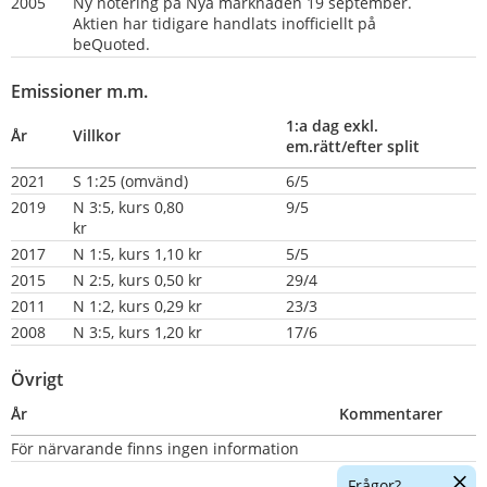
2005
Ny notering på Nya marknaden 19 september. 
Aktien har tidigare handlats inofficiellt på 
beQuoted.
Emissioner m.m.
1:a dag exkl. 
År
Villkor
em.rätt/efter split
2021
S 1:25 (omvänd)
6/5
2019
N 3:5, kurs 0,80 
9/5
kr                               
2017
N 1:5, kurs 1,10 kr
5/5
2015
N 2:5, kurs 0,50 kr
29/4
2011
N 1:2, kurs 0,29 kr
23/3
2008
N 3:5, kurs 1,20 kr
17/6
Övrigt
År
Kommentarer
För närvarande finns ingen information
Dölj
Frågor?