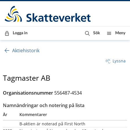
Till innehåll
Till navigationen
Till chattrobot
Logga in
Sök
Meny
Aktiehistorik
Lyssna
Tagmaster AB
Organisationsnummer
556487-4534
Namnändringar och notering på lista
År
Kommentarer
B-aktien är noterad på First North