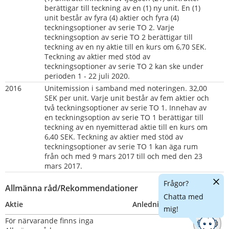
berättigar till teckning av en (1) ny unit. En (1) 
unit består av fyra (4) aktier och fyra (4) 
teckningsoptioner av serie TO 2. Varje 
teckningsoption av serie TO 2 berättigar till 
teckning av en ny aktie till en kurs om 6,70 SEK. 
Teckning av aktier med stöd av 
teckningsoptioner av serie TO 2 kan ske under 
perioden 1 - 22 juli 2020.                
2016     
Unitemission i samband med noteringen. 32,00 
SEK per unit. Varje unit består av fem aktier och 
två teckningsoptioner av serie TO 1. Innehav av 
en teckningsoption av serie TO 1 berättigar till 
teckning av en nyemitterad aktie till en kurs om 
6,40 SEK. Teckning av aktier med stöd av 
teckningsoptioner av serie TO 1 kan äga rum 
från och med 9 mars 2017 till och med den 23 
mars 2017.
Dölj
Frågor?
Allmänna råd/Rekommendationer
chatt
Chatta med
Aktie
Anledning
Nummer
mig!
För närvarande finns inga 