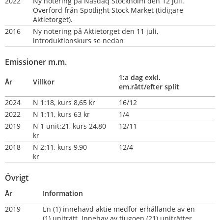
2022
Ny notering på Nasdaq Stockholm den 12 juli. 
Överförd från Spotlight Stock Market (tidigare 
Aktietorget).
2016
Ny notering på Aktietorget den 11 juli, 
introduktionskurs se nedan
Emissioner m.m.
1:a dag exkl. 
År
Villkor
em.rätt/efter split
2024
N 1:18, kurs 8,65 kr
16/12
2022
N 1:11, kurs 63 kr
1/4
2019
N 1 unit:21, kurs 24,80 
12/11
kr
2018
N 2:11, kurs 9,90 
12/4
kr               
Övrigt
År
Information
2019
En (1) innehavd aktie medför erhållande av en 
(1) uniträtt. Innehav av tjugoen (21) uniträtter 