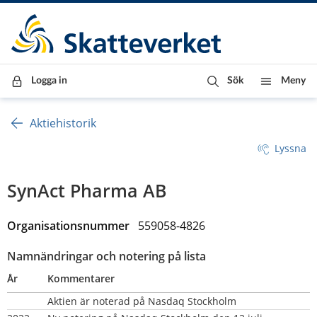
Till innehåll
Till navigationen
Till chattrobot
Logga in
Sök
Meny
Aktiehistorik
Lyssna
SynAct Pharma AB
Organisationsnummer
   559058-4826
Namnändringar och notering på lista
År
Kommentarer
Aktien är noterad på Nasdaq Stockholm