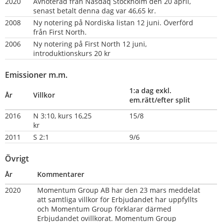
2020
Avnoterad från Nasdaq Stockholm den 20 april, 
senast betalt denna dag var 46,65 kr.
2008
Ny notering på Nordiska listan 12 juni. Överförd 
från First North.
2006
Ny notering på First North 12 juni, 
introduktionskurs 20 kr                                        
Emissioner m.m.
1:a dag exkl. 
År
Villkor
em.rätt/efter split
2016
N 3:10, kurs 16,25 
15/8
kr                         
2011
S 2:1
9/6
Övrigt
År
Kommentarer
2020
Momentum Group AB har den 23 mars meddelat 
att samtliga villkor för Erbjudandet har uppfyllts 
och Momentum Group förklarar därmed 
Erbjudandet ovillkorat. Momentum Group 