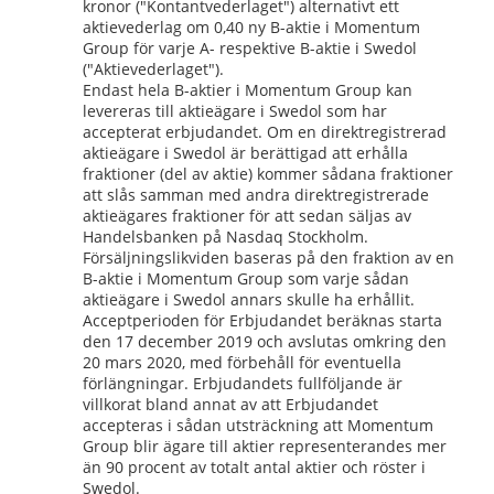
kronor ("Kontantvederlaget") alternativt ett 
aktievederlag om 0,40 ny B-aktie i Momentum 
Group för varje A- respektive B-aktie i Swedol 
("Aktievederlaget").
Endast hela B-aktier i Momentum Group kan 
levereras till aktieägare i Swedol som har 
accepterat erbjudandet. Om en direktregistrerad 
aktieägare i Swedol är berättigad att erhålla 
fraktioner (del av aktie) kommer sådana fraktioner 
att slås samman med andra direktregistrerade 
aktieägares fraktioner för att sedan säljas av 
Handelsbanken på Nasdaq Stockholm. 
Försäljningslikviden baseras på den fraktion av en 
B-aktie i Momentum Group som varje sådan 
aktieägare i Swedol annars skulle ha erhållit.
Acceptperioden för Erbjudandet beräknas starta 
den 17 december 2019 och avslutas omkring den 
20 mars 2020, med förbehåll för eventuella 
förlängningar. Erbjudandets fullföljande är 
villkorat bland annat av att Erbjudandet 
accepteras i sådan utsträckning att Momentum 
Group blir ägare till aktier representerandes mer 
än 90 procent av totalt antal aktier och röster i 
Swedol.