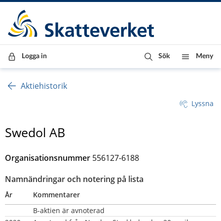
Till innehåll
Till navigationen
Till chattrobot
Logga in
Sök
Meny
Aktiehistorik
Lyssna
Swedol AB
Organisationsnummer
556127-6188
Namnändringar och notering på lista
År
Kommentarer
B-aktien är avnoterad