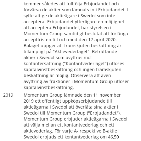
kommer således att fullfölja Erbjudandet och 
förvärva de aktier som lämnats in i Erbjudandet. I 
syfte att ge de aktieägare i Swedol som inte 
accepterat Erbjudandet ytterligare en möjlighet 
att acceptera Erbjudandet, har styrelsen i 
Momentum Group samtidigt beslutat att förlänga 
acceptfristen till och med den 17 april 2020. 
Bolaget uppger att framskjuten beskattning är 
tillämpligt på "Aktievederlaget". Beträffande 
aktier i Swedol som avyttras mot 
kontantersättning ("Kontantvederlaget") utlöses 
kapitalvinstbeskattning och ingen framskjuten 
beskattning är möjlig. Observera att även 
avyttring av fraktioner i Momentum Group utlöser 
kapitalvinstbeskattning.
2019
Momentum Group lämnade den 11 november 
2019 ett offentligt uppköpserbjudande till 
aktieägarna i Swedol att överlåta sina aktier i 
Swedol till Momentum Group ("Erbjudandet"). 
Momentum Group erbjuder aktieägarna i Swedol 
att välja mellan ett kontantvederlag och ett 
aktievederlag. För varje A- respektive B-aktie i 
Swedol erbjuds ett kontantvederlag om 46,50 