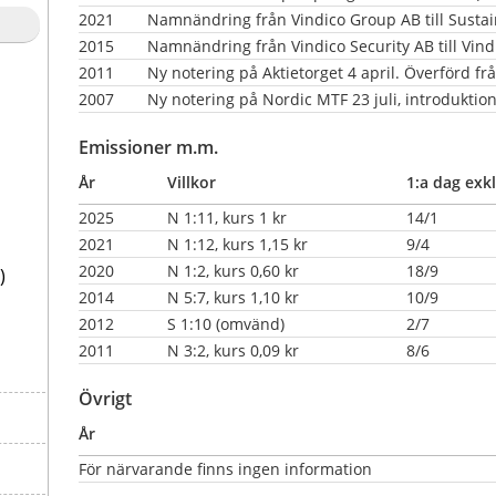
2021
Namnändring från Vindico Group AB till Susta
2015
Namnändring från Vindico Security AB till Vind
2011
Ny notering på Aktietorget 4 april. Överförd 
2007
Ny notering på Nordic MTF 23 juli, introduktion
Emissioner m.m.
År
Villkor
1:a dag exkl
2025
N 1:11, kurs 1 kr
14/1
2021
N 1:12, kurs 1,15 kr
9/4
2020
N 1:2, kurs 0,60 kr
18/9
)
2014
N 5:7, kurs 1,10 kr
10/9
2012
S 1:10 (omvänd)
2/7
2011
N 3:2, kurs 0,09 kr
8/6
Övrigt
År
För närvarande finns ingen information