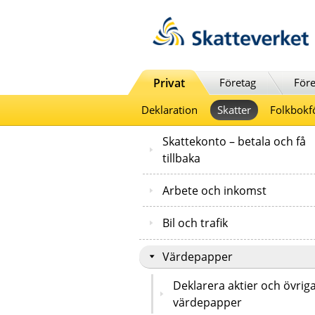
Till innehåll
Till navigationen
Till chattrobot
Privat
Företag
Före
Deklaration
Skatter
Folkbokf
Skattekonto – betala och få
tillbaka
Arbete och inkomst
Bil och trafik
Värdepapper
Deklarera aktier och övrig
värdepapper