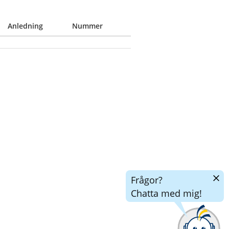
Anledning
Nummer
Dölj
Frågor?
chatt
Chatta med mig!