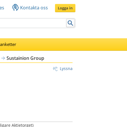
es
Kontakta oss
Logga in
lanketter
Sustainion Group
Lyssna
igare Aktietorget)