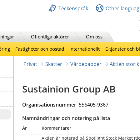
Teckenspråk
Other languag
Sök
ningar
Offentliga aktörer
Om oss
öring
Fastigheter och bostad
Internationellt
E-tjänster och b
Privat
Skatter
Värdepapper
Aktiehistorik
Sustainion Group AB
Organisationsnummer
556405-9367
Namnändringar och notering på lista
a
År
Kommentarer
Aktien är noterad på Spotlight Stock Market (tid