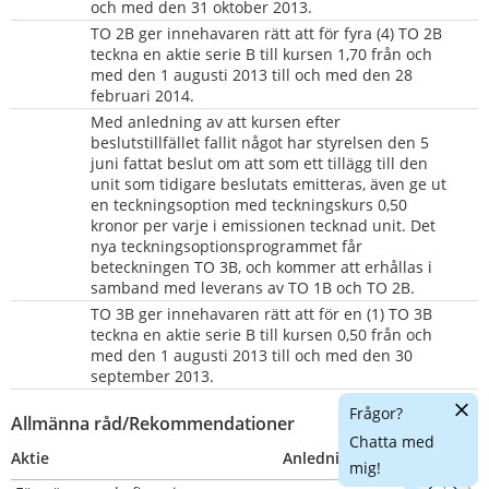
och med den 31 oktober 2013.
TO 2B ger innehavaren rätt att för fyra (4) TO 2B 
teckna en aktie serie B till kursen 1,70 från och 
med den 1 augusti 2013 till och med den 28 
februari 2014.
Med anledning av att kursen efter 
beslutstillfället fallit något har styrelsen den 5 
juni fattat beslut om att som ett tillägg till den 
unit som tidigare beslutats emitteras, även ge ut 
en teckningsoption med teckningskurs 0,50 
kronor per varje i emissionen tecknad unit. Det 
nya teckningsoptionsprogrammet får 
beteckningen TO 3B, och kommer att erhållas i 
samband med leverans av TO 1B och TO 2B.
TO 3B ger innehavaren rätt att för en (1) TO 3B 
teckna en aktie serie B till kursen 0,50 från och 
med den 1 augusti 2013 till och med den 30 
september 2013.
Dölj
Frågor?
Allmänna råd/Rekommendationer
chatt
Chatta med
Aktie
Anledning
Nummer
mig!