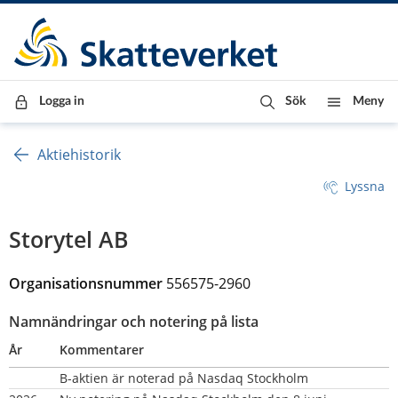
Till innehåll
Till navigationen
Till chattrobot
Logga in
Sök
Meny
Aktiehistorik
Lyssna
Storytel AB
Organisationsnummer 
556575-2960
Namnändringar och notering på lista
År
Kommentarer
B-aktien är noterad på Nasdaq Stockholm