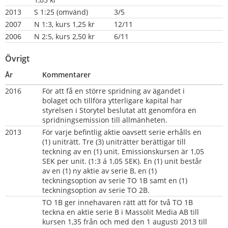
2013
S 1:25 (omvänd)
3/5
2007
N 1:3, kurs 1,25 kr
12/11
2006
N 2:5, kurs 2,50 kr
6/11
Övrigt
År
Kommentarer
2016    
För att få en större spridning av ägandet i 
bolaget och tillföra ytterligare kapital har 
styrelsen i Storytel beslutat att genomföra en 
spridningsemission till allmänheten.
2013
För varje befintlig aktie oavsett serie erhålls en 
(1) uniträtt. Tre (3) uniträtter berättigar till 
teckning av en (1) unit. Emissionskursen är 1,05 
SEK per unit. (1:3 á 1,05 SEK). En (1) unit består 
av en (1) ny aktie av serie B, en (1) 
teckningsoption av serie TO 1B samt en (1) 
teckningsoption av serie TO 2B.
TO 1B ger innehavaren rätt att för två TO 1B 
teckna en aktie serie B i Massolit Media AB till 
kursen 1,35 från och med den 1 augusti 2013 till 