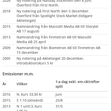
2026
Ny notering på Nasdaq Stockholm den 8 juni. 
Överförd från First North.
2018
Ny notering på First North den 5 december. 
Överförd från Spotlight Stock Market (tidigare 
Aktietorget)
2015
Namnändring från Massolit Media AB till Storytel 
AB 17 augusti
2013
Namnändring från Finmetron AB till Massolit 
Media AB 25 april
2009
Namnändring från Biometron AB till Finmetron AB 
15 december
2005
Ny notering på Aktietorget 20 december, 
introduktionskurs 5 kr
Emissioner m.m.
1:a dag exkl. em.rätt/efter 
År
Villkor
split
2016
N, kurs 33,30 kr
juni
2015
S 1:10 (omvänd)
25/8
2013
N 1 unit:3, kurs 
31/5
1,05 kr