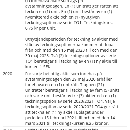
(1) innehavd aktie som ägs på 
avstämningsdagen. En (1) uniträtt ger rätten att 
teckna en (1) unit. En (1) unit består av en (1) 
nyemitterad aktie och en (1) nyutgiven 
teckningsoption av serie TO1. Teckningskurs: 
0,75 kr per unit.
Utnyttjandeperioden för teckning av aktier med 
stöd av teckningsoptionerna kommer att löpa 
från och med den 15 maj 2023 till och med den 
30 maj 2023. Två (2) teckningsoptioner av serie 
TO1 berättigar till teckning av en (1) ny aktie till 
kursen 1 SEK.
2020
För varje befintlig aktie som innehas på 
avstämningsdagen den 29 maj 2020 erhåller 
innehavaren en (1) uniträtt. Tjugoen (21) 
uniträtter berättigar till teckning av fem (5) units 
och varje unit består av tre (3) aktier och en (1) 
teckningsoption av serie 2020/2021 TO4. Varje 
teckningsoption av serie 2020/2021 TO4 ger rätt 
att teckna en (1) ny aktie i Bolaget under 
perioden 15 februari 2021 till och med den 14 
mars 2021 till teckningskursen 8,25 kronor.