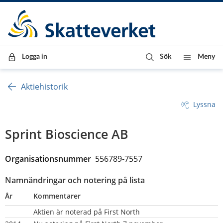
Till innehåll
Till navigationen
Till chattrobot
Logga in
Sök
Meny
Aktiehistorik
Lyssna
Sprint Bioscience AB
Organisationsnummer  
556789-7557
Namnändringar och notering på lista
År
Kommentarer
Aktien är noterad på First North