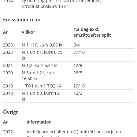
2014
Ny notering på First North 7 november, 
introduktionskurs 15 kr
Emissioner m.m.
1:a dag exkl. 
År
Villkor
em.rätt/efter split
2025
N 11:16, kurs 0,66 kr
3/4
2022
N 1 unit:1, kurs 0,75 
27/10
kr
2021
N 1:2, kurs 5,34 kr
12/8
2020
N 5 unit:21, kurs 
28/5
16,50 kr
2019 
1 TO1 och 1 TO2:14
29/10
2018
N 1 unit:3, kurs 15 
12/2
kr          
Övrigt
År
Information
2022
Aktieägare erhåller en (1) uniträtt per varje en 