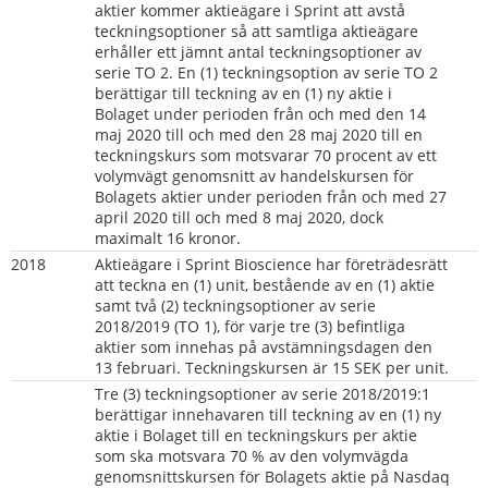
aktier kommer aktieägare i Sprint att avstå 
teckningsoptioner så att samtliga aktieägare 
erhåller ett jämnt antal teckningsoptioner av 
serie TO 2. En (1) teckningsoption av serie TO 2 
berättigar till teckning av en (1) ny aktie i 
Bolaget under perioden från och med den 14 
maj 2020 till och med den 28 maj 2020 till en 
teckningskurs som motsvarar 70 procent av ett 
volymvägt genomsnitt av handelskursen för 
Bolagets aktier under perioden från och med 27 
april 2020 till och med 8 maj 2020, dock 
maximalt 16 kronor.
2018     
Aktieägare i Sprint Bioscience har företrädesrätt 
att teckna en (1) unit, bestående av en (1) aktie 
samt två (2) teckningsoptioner av serie 
2018/2019 (TO 1), för varje tre (3) befintliga 
aktier som innehas på avstämningsdagen den 
13 februari. Teckningskursen är 15 SEK per unit.
Tre (3) teckningsoptioner av serie 2018/2019:1 
berättigar innehavaren till teckning av en (1) ny 
aktie i Bolaget till en teckningskurs per aktie 
som ska motsvara 70 % av den volymvägda 
genomsnittskursen för Bolagets aktie på Nasdaq 