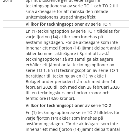
2019
Sprint Bioscience ger ut vederlagsfria 
teckningsoptionerna av serie TO 1 och TO 2 till 
sina aktieägare för att minska den riktade 
unitemissionens utspädningseffekt.
Villkor för teckningsoptioner av serie TO 1
En (1) teckningsoption av serie TO 1 tilldelas för 
varje fjorton (14) aktier som innehas på 
avstämningsdagen. För de aktieägare som inte 
innehar ett med fjorton (14) jämnt delbart antal 
aktier kommer aktieägare i Sprint att avstå 
teckningsoptioner så att samtliga aktieägare 
erhåller ett jämnt antal teckningsoptioner av 
serie TO 1. En (1) teckningsoption av serie TO 1 
berättigar till teckning av en (1) ny aktie i 
Bolaget under perioden från och med den 14 
februari 2020 till och med den 28 februari 2020 
till en teckningskurs om fjorton kronor och 
femtio öre (14,50 kronor).
Villkor för teckningsoptioner av serie TO 2
En (1) teckningsoption av serie TO 2 tilldelas för 
varje fjorton (14) aktier som innehas på 
avstämningsdagen. För de aktieägare som inte 
innehar ett med fjorton (14) jämnt delbart antal 