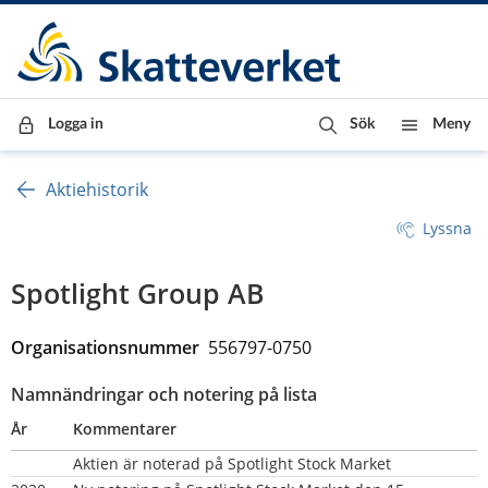
Till innehåll
Till navigationen
Till chattrobot
Logga in
Sök
Meny
Aktiehistorik
Lyssna
Spotlight Group AB
Organisationsnummer  
556797-0750
Namnändringar och notering på lista
År
Kommentarer
Aktien är noterad på Spotlight Stock Market