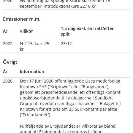
2020
Ny notering på Spotlight Stock Market den 15 
september, introduktionskurs 22,10 kr
Emissioner m.m.
1:a dag exkl. em.rätt/efter 
År
Villkor
split
2022
N 2:15, kurs 25 
23/12
kr
Övrigt
År
Information
2026
Den 17 juni 2026 offentliggjorde Lises moderbolag 
Kriptown SAS (”Kriptown” eller ”Budgivaren”), 
genom ett pressmeddelande, ett offentligt kontant 
uppköpserbjudande till aktieägarna i Spotlight 
Group att överlåta samtliga sina aktier i Bolaget till 
Kriptown för ett pris om 33 SEK kontant per aktie 
(”Erbjudandet”).
Fullföljande av Erbjudandet är villkorat av bland 
annat att Erbjudandet accepteras i sådan 