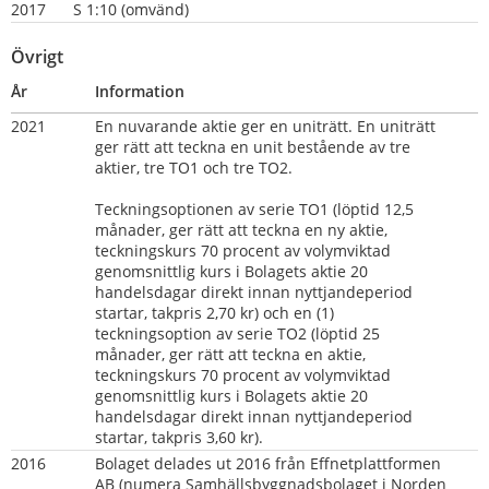
2017
S 1:10 (omvänd)
Övrigt
År
Information
2021
En nuvarande aktie ger en uniträtt. En uniträtt 
ger rätt att teckna en unit bestående av tre 
aktier, tre TO1 och tre TO2.
Teckningsoptionen av serie TO1 (löptid 12,5 
månader, ger rätt att teckna en ny aktie, 
teckningskurs 70 procent av volymviktad 
genomsnittlig kurs i Bolagets aktie 20 
handelsdagar direkt innan nyttjandeperiod 
startar, takpris 2,70 kr) och en (1) 
teckningsoption av serie TO2 (löptid 25 
månader, ger rätt att teckna en aktie, 
teckningskurs 70 procent av volymviktad 
genomsnittlig kurs i Bolagets aktie 20 
handelsdagar direkt innan nyttjandeperiod 
startar, takpris 3,60 kr).
2016     
Bolaget delades ut 2016 från Effnetplattformen 
AB (numera Samhällsbyggnadsbolaget i Norden 