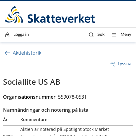
Till innehåll
Till navigationen
Till chattrobot
Logga in
Sök
Meny
Aktiehistorik
Lyssna
Sociallite US AB
Organisationsnummer  
559078-0531
Namnändringar och notering på lista
År
Kommentarer
Aktien är noterad på Spotlight Stock Market