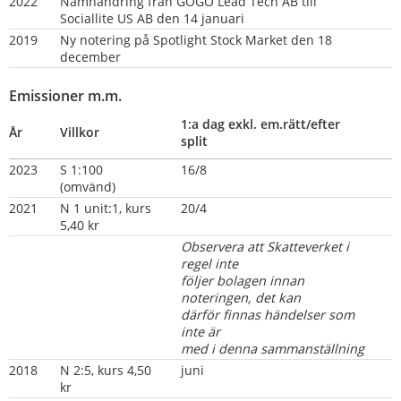
2022
Namnändring från GOGO Lead Tech AB till 
Sociallite US AB den 14 januari
2019
Ny notering på Spotlight Stock Market den 18 
december                                  
Emissioner m.m.
1:a dag exkl. em.rätt/efter 
År
Villkor
split
2023
S 1:100 
16/8
(omvänd)
2021
N 1 unit:1, kurs 
20/4
5,40 kr
Observera att Skatteverket i 
regel inte 
följer bolagen innan 
noteringen, det kan 
därför finnas händelser som 
inte är 
med i denna sammanställning
2018
N 2:5, kurs 4,50 
juni
kr