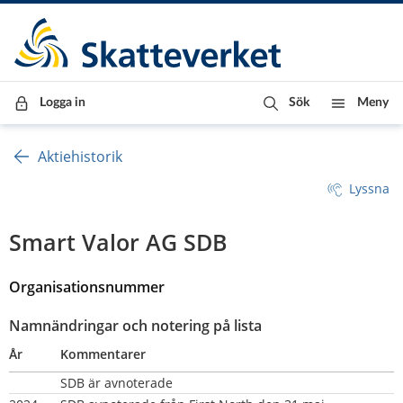
Till innehåll
Till navigationen
Till chattrobot
Logga in
Sök
Meny
Aktiehistorik
Lyssna
Smart Valor AG SDB
Organisationsnummer 
Namnändringar och notering på lista
År
Kommentarer
SDB är avnoterade