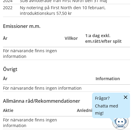
2024
SDB avnoterade från First North den 31 maj
2022
Ny notering på First North den 10 februari, 
introduktionskurs 57,50 kr
Emissioner m.m.
1:a dag exkl. 
År
Villkor
em.rätt/efter split
För närvarande finns ingen 
information
Övrigt
År
Information
För närvarande finns ingen information
Dölj
Frågor?
Allmänna råd/Rekommendationer
chatt
Chatta med
Aktie
Anledning
Nummer
mig!
För närvarande finns ingen 
information