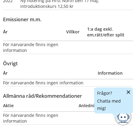
2022
Ny notering på First North den 17 maj, 
introduktionskurs 12,50 kr
Emissioner m.m.
1:a dag exkl. 
År
Villkor
em.rätt/efter split
För närvarande finns ingen 
information
Övrigt
År
Information
För närvarande finns ingen information
Dölj
Frågor?
Allmänna råd/Rekommendationer
chatt
Chatta med
Aktie
Anledning
Nummer
mig!
För närvarande finns ingen 
information