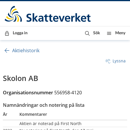
Till innehåll
Till navigationen
Till chattrobot
Logga in
Sök
Meny
Aktiehistorik
Lyssna
Skolon AB
Organisationsnummer 
556958-4120
Namnändringar och notering på lista
År
Kommentarer
Aktien är noterad på First North