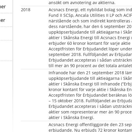
ansökt om avnotering av aktierna.
ner
2018   
Acsnacs Energi, ett nybildat bolag som indi
Fund II SCSp, Ancala Utilities II LP och ACI
ner
närstående och som indirekt kontrolleras a
dess närstående, har den 6 september 2018
uppköpserbjudande till aktieägarna i Skåns
aktier i Skånska Energi till Acsnacs Energi
erbjuder 60 kronor kontant för varje aktie 
Acceptfristen för Erbjudandet löper under
september 2018. Fullföljandet av Erbjudand
Erbjudandet accepteras i sådan utsträcknin
till mer än 90 procent av det totala antalet
Infranode har den 21 september 2018 lämna
uppköpserbjudande till aktieägarna i Skåns
aktier i Skånska Energi till Infranode (”Er
kronor kontant för varje aktie i Skånska Ene
Acceptfristen för Erbjudandet beräknas l
– 15 oktober 2018. Fullföljandet av Erbjudand
Erbjudandet accepteras i sådan utsträckning
aktier som representerar mer än 90 procen
aktier i Skånska Energi.
Acsnacs Energi offentliggjorde den 23 sep
erbjudande. Nu erbjuds 72 kronor kontant 