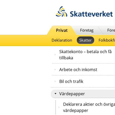
Till innehåll
Till navigationen
Till chattrobot
Privat
Företag
Före
Deklaration
Skatter
Folkbokf
Skattekonto – betala och få
tillbaka
Arbete och inkomst
Bil och trafik
Värdepapper
Deklarera aktier och övrig
värdepapper