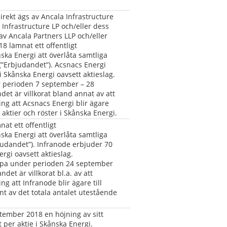
rekt ägs av Ancala Infrastructure 
F Infrastructure LP och/eller dess 
v Ancala Partners LLP och/eller 
 lämnat ett offentligt 
ka Energi att överlåta samtliga 
 (”Erbjudandet”). Acsnacs Energi 
i Skånska Energi oavsett aktieslag. 
 perioden 7 september – 28 
et är villkorat bland annat av att 
g att Acsnacs Energi blir ägare 
 aktier och röster i Skånska Energi.
t ett offentligt 
ka Energi att överlåta samtliga 
bjudandet”). Infranode erbjuder 70 
rgi oavsett aktieslag. 
öpa under perioden 24 september 
et är villkorat bl.a. av att 
 att Infranode blir ägare till 
t av det totala antalet utestående 
tember 2018 en höjning av sitt 
per aktie i Skånska Energi.