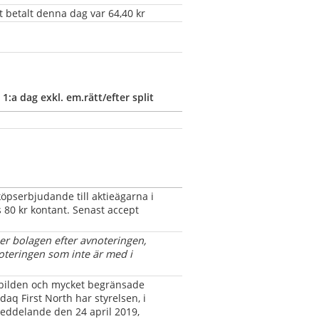
t betalt denna dag var 64,40 kr
    
1:a dag exkl. em.rätt/efter split
pserbjudande till aktieägarna i 
 80 kr kontant. Senast accept 
jer bolagen efter avnoteringen, 
oteringen som inte är med i 
ilden och mycket begränsade 
aq First North har styrelsen, i 
eddelande den 24 april 2019, 