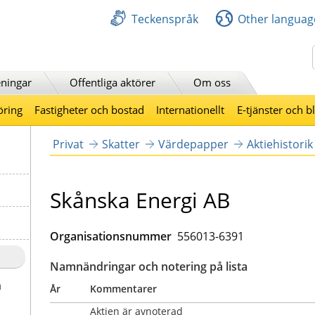
Teckenspråk
Other languag
Sök
ningar
Offentliga aktörer
Om oss
öring
Fastigheter och bostad
Internationellt
E-tjänster och b
Privat
Skatter
Värdepapper
Aktiehistorik
Skånska Energi AB
Organisationsnummer
556013-6391
Namnändringar och notering på lista
a
År
Kommentarer
Aktien är avnoterad