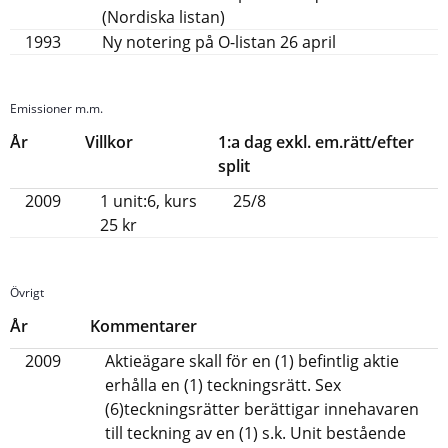
(Nordiska listan)
1993
Ny notering på O-listan 26 april
Emissioner m.m.
År
Villkor
1:a dag exkl. em.rätt/efter
split
2009
1 unit:6, kurs
25/8
25 kr
Övrigt
År
Kommentarer
2009
Aktieägare skall för en (1) befintlig aktie
erhålla en (1) teckningsrätt. Sex
(6)teckningsrätter berättigar innehavaren
till teckning av en (1) s.k. Unit bestående