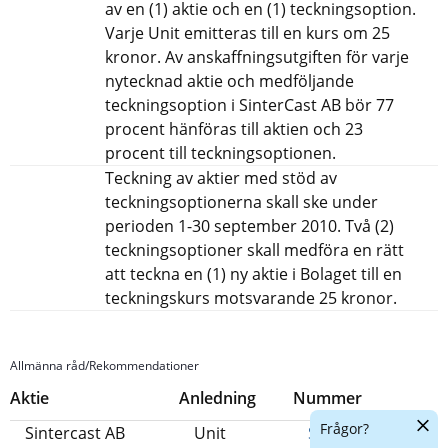
av en (1) aktie och en (1) teckningsoption.
Varje Unit emitteras till en kurs om 25
kronor. Av anskaffningsutgiften för varje
nytecknad aktie och medföljande
teckningsoption i SinterCast AB bör 77
procent hänföras till aktien och 23
procent till teckningsoptionen.
Teckning av aktier med stöd av
teckningsoptionerna skall ske under
perioden 1-30 september 2010. Två (2)
teckningsoptioner skall medföra en rätt
att teckna en (1) ny aktie i Bolaget till en
teckningskurs motsvarande 25 kronor.
Allmänna råd/Rekommendationer
Aktie
Anledning
Nummer
Dölj
Frågor?
Sintercast AB
Unit
SKV M 2009:26
chatt