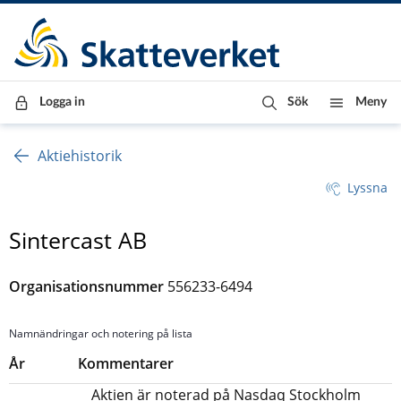
Till innehåll
Till navigationen
Till chattrobot
Logga in
Sök
Meny
Aktiehistorik
Lyssna
Sintercast AB
Organisationsnummer
556233-6494
Namnändringar och notering på lista
År
Kommentarer
Aktien är noterad på Nasdaq Stockholm