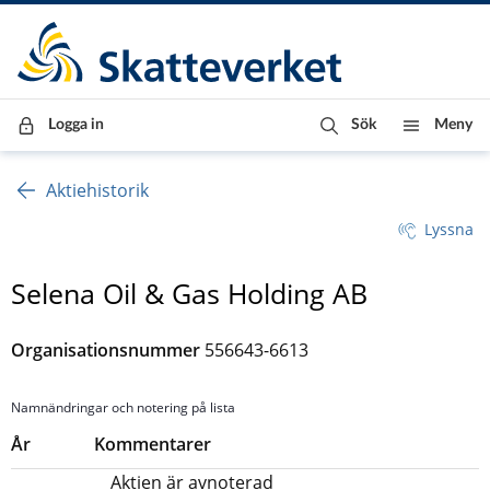
Till innehåll
Till navigationen
Till chattrobot
Logga in
Sök
Meny
Aktiehistorik
Lyssna
Selena Oil & Gas Holding AB
Organisationsnummer
556643-6613
Namnändringar och notering på lista
År
Kommentarer
Aktien är avnoterad