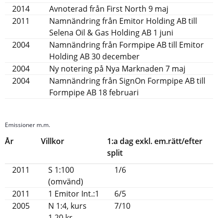
2014
Avnoterad från First North 9 maj
2011
Namnändring från Emitor Holding AB till
Selena Oil & Gas Holding AB 1 juni
2004
Namnändring från Formpipe AB till Emitor
Holding AB 30 december
2004
Ny notering på Nya Marknaden 7 maj
2004
Namnändring från SignOn Formpipe AB till
Formpipe AB 18 februari
Emissioner m.m.
År
Villkor
1:a dag exkl. em.rätt/efter
split
2011
S 1:100
1/6
(omvänd)
2011
1 Emitor Int.:1
6/5
2005
N 1:4, kurs
7/10
1,20 kr