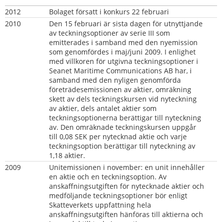
2012        
Bolaget försatt i konkurs 22 februari
2010
Den 15 februari är sista dagen för utnyttjande 
av teckningsoptioner av serie III som 
emitterades i samband med den nyemission 
som genomfördes i maj/juni 2009. I enlighet 
med villkoren för utgivna teckningsoptioner i 
Seanet Maritime Communications AB har, i 
samband med den nyligen genomförda 
företrädesemissionen av aktier, omräkning 
skett av dels teckningskursen vid nyteckning 
av aktier, dels antalet aktier som 
teckningsoptionerna berättigar till nyteckning 
av. Den omräknade teckningskursen uppgår 
till 0,08 SEK per nytecknad aktie och varje 
teckningsoption berättigar till nyteckning av 
1,18 aktier.
2009
Unitemissionen i november: en unit innehåller 
en aktie och en teckningsoption. Av 
anskaffningsutgiften för nytecknade aktier och 
medföljande teckningsoptioner bör enligt 
Skatteverkets uppfattning hela 
anskaffningsutgiften hänföras till aktierna och 