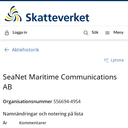
Till innehåll
Till navigationen
Till chattrobot
Logga in
Sök
Meny
Aktiehistorik
Lyssna
SeaNet Maritime Communications
AB
Organisationsnummer
556694-4954
Namnändringar och notering på lista
År
Kommentarer