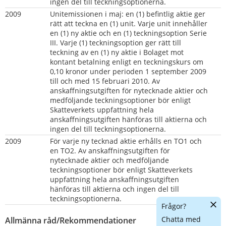
ingen del till teckningsoptionerna.
2009
Unitemissionen i maj: en (1) befintlig aktie ger 
rätt att teckna en (1) unit. Varje unit innehåller 
en (1) ny aktie och en (1) teckningsoption Serie 
III. Varje (1) teckningsoption ger rätt till 
teckning av en (1) ny aktie i Bolaget mot 
kontant betalning enligt en teckningskurs om 
0,10 kronor under perioden 1 september 2009 
till och med 15 februari 2010. Av 
anskaffningsutgiften för nytecknade aktier och 
medföljande teckningsoptioner bör enligt 
Skatteverkets uppfattning hela 
anskaffningsutgiften hänföras till aktierna och 
ingen del till teckningsoptionerna.
2009
För varje ny tecknad aktie erhålls en TO1 och 
en TO2. Av anskaffningsutgiften för 
nytecknade aktier och medföljande 
teckningsoptioner bör enligt Skatteverkets 
uppfattning hela anskaffningsutgiften 
hänföras till aktierna och ingen del till 
teckningsoptionerna.
Dölj
Frågor?
chatt
Chatta med
Allmänna råd/Rekommendationer