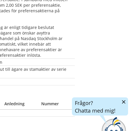
m 2,00 SEK per preferensaktie, 
tades för preferensaktierna på 
är enligt tidigare beslutat 
ägare som önskar avyttra 
r handel på Nasdaq Stockholm är 
atiskt, vilket innebär att 
nnehavare av preferensaktier är 
eferensaktier inlösta.
en
t till ägare av stamaktier av serie 
Dölj
Frågor?
Anledning
Nummer
chatt
Chatta med mig!