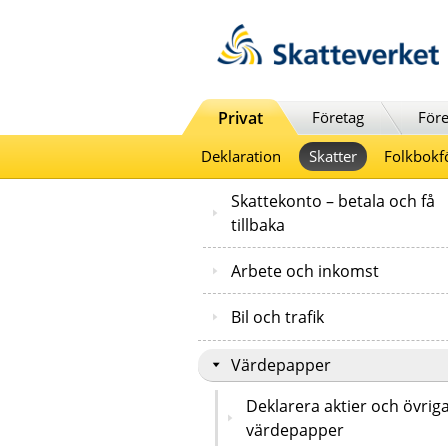
Till innehåll
Till navigationen
Till chattrobot
Privat
Företag
Före
Deklaration
Skatter
Folkbokf
Skattekonto – betala och få
tillbaka
Arbete och inkomst
Bil och trafik
Värdepapper
Deklarera aktier och övrig
värdepapper