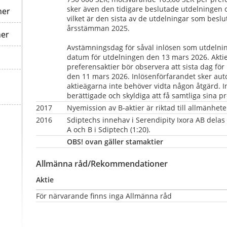
sker även den tidigare beslutade utdelningen o
ner
vilket är den sista av de utdelningar som beslu
årsstämman 2025.
ner
Avstämningsdag för såväl inlösen som utdelning 
datum för utdelningen den 13 mars 2026. Aktie
preferensaktier bör observera att sista dag fö
den 11 mars 2026. Inlösenförfarandet sker autom
aktieägarna inte behöver vidta någon åtgärd. I
berättigade och skyldiga att få samtliga sina pr
2017 
Nyemission av B-aktier är riktad till allmänhet
2016
Sdiptechs innehav i Serendipity Ixora AB delas u
A och B i Sdiptech (1:20).
OBS! ovan gäller stamaktier
Allmänna råd/Rekommendationer
Aktie
För närvarande finns inga Allmänna råd