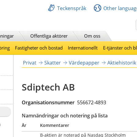
Teckenspråk
Other languag
Sök
ningar
Offentliga aktörer
Om oss
öring
Fastigheter och bostad
Internationellt
E-tjänster och b
Privat
Skatter
Värdepapper
Aktiehistorik
Sdiptech AB
Organisationsnummer  
556672-4893
Namnändringar och notering på lista
a
År
Kommentarer
B-aktien är noterad på Nasdaq Stockholm