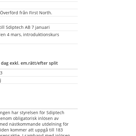
verförd från First North.
ll Sdiptech AB 7 januari
den 4 mars, introduktionskurs
 dag exkl. em.rätt/efter split
/3
j
ngen har styrelsen för Sdiptech 
enom obligatorisk inlösen av 
 med nästkommande utdelning för 
den kommer att uppgå till 183 
rensaktie. I samband med inlösen 