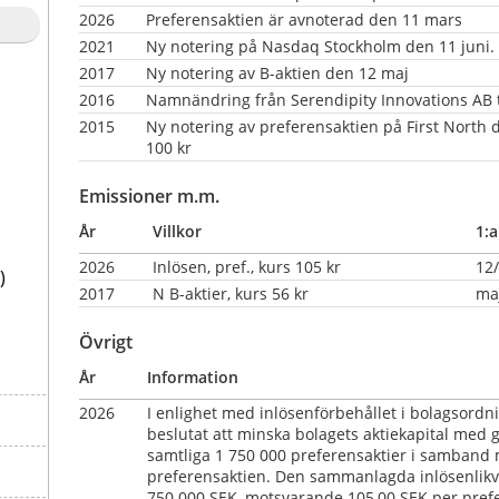
2026
Preferensaktien är avnoterad den 11 mars
2021
Ny notering på Nasdaq Stockholm den 11 juni. Ö
2017
Ny notering av B-aktien den 12 maj
2016
Namnändring från Serendipity Innovations AB ti
2015
Ny notering av preferensaktien på First North 
100 kr
Emissioner m.m.
År
Villkor
1:a
2026
Inlösen, pref., kurs 105 kr
12
)
2017
N B-aktier, kurs 56 kr                     
ma
Övrigt
År
Information
2026
I enlighet med inlösenförbehållet i bolagsordni
beslutat att minska bolagets aktiekapital med g
samtliga 1 750 000 preferensaktier i samband
preferensaktien. Den sammanlagda inlösenlikvi
750 000 SEK, motsvarande 105,00 SEK per prefe