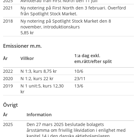
2025
Avnoterad från First North den 11 juli
2021
Ny notering på First North den 3 februari. Överförd 
från Spotlight Stock Market.
2018
Ny notering på Spotlight Stock Market den 8 
november, introduktionskurs
5,85 kr
Emissioner m.m.
1:a dag exkl. 
År
Villkor
em.rätt/efter split
2022
N 1:3, kurs 8,75 kr
10/6
2020
N 1:2, kurs 22 kr
23/11
2019
N 1 unit:5, kurs 12,30 
13/6
kr        
Övrigt
År
Information
2025
Den 27 mars 2025 beslutade bolagets 
årsstämma om frivillig likvidation i enlighet med 
kapitel 14 i den danska aktiebolagslagen.