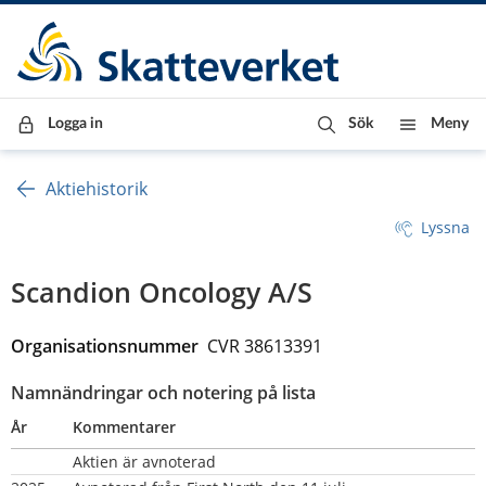
Till innehåll
Till navigationen
Till chattrobot
Logga in
Sök
Meny
Aktiehistorik
Lyssna
Scandion Oncology A/S
Organisationsnummer  
CVR 38613391
Namnändringar och notering på lista
År
Kommentarer
Aktien är avnoterad