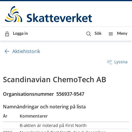
Till innehåll
Till navigationen
Till chattrobot
Logga in
Sök
Meny
Aktiehistorik
Lyssna
Scandinavian ChemoTech AB
Organisationsnummer  556937-9547
Namnändringar och notering på lista
År
Kommentarer
B-aktien är noterad på First North