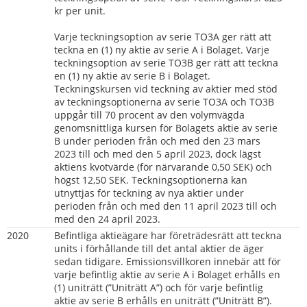
kr per unit.
Varje teckningsoption av serie TO3A ger rätt att 
teckna en (1) ny aktie av serie A i Bolaget. Varje 
teckningsoption av serie TO3B ger rätt att teckna 
en (1) ny aktie av serie B i Bolaget. 
Teckningskursen vid teckning av aktier med stöd 
av teckningsoptionerna av serie TO3A och TO3B 
uppgår till 70 procent av den volymvägda 
genomsnittliga kursen för Bolagets aktie av serie 
B under perioden från och med den 23 mars 
2023 till och med den 5 april 2023, dock lägst 
aktiens kvotvärde (för närvarande 0,50 SEK) och 
högst 12,50 SEK. Teckningsoptionerna kan 
utnyttjas för teckning av nya aktier under 
perioden från och med den 11 april 2023 till och 
med den 24 april 2023.
2020   
Befintliga aktieägare har företrädesrätt att teckna 
units i förhållande till det antal aktier de äger 
sedan tidigare. Emissionsvillkoren innebär att för 
varje befintlig aktie av serie A i Bolaget erhålls en 
(1) uniträtt (”Uniträtt A”) och för varje befintlig 
aktie av serie B erhålls en uniträtt (”Uniträtt B”). 