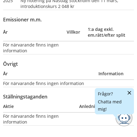
2025
Ny notering på Nasdag Stockholm den 11 mars, 
introduktionskurs 2 048 kr
Emissioner m.m.
1:a dag exkl. 
År
Villkor
em.rätt/efter split
För närvarande finns ingen 
information
Övrigt
År
Information
För närvarande finns ingen information
Dölj
Frågor?
Ställningstaganden
chatt
Chatta med
Aktie
Anledning
Nummer
mig!
För närvarande finns ingen 
information