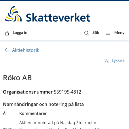
Till innehåll
Till navigationen
Till chattrobot
Logga in
Sök
Meny
Aktiehistorik
Lyssna
Röko AB
Organisationsnummer 
559195-4812
Namnändringar och notering på lista
År
Kommentarer
Aktien är noterad på Nasdaq Stockholm