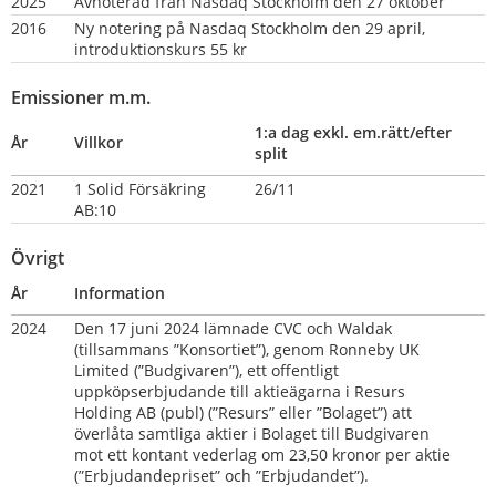
2025
Avnoterad från Nasdaq Stockholm den 27 oktober
2016
Ny notering på Nasdaq Stockholm den 29 april, 
introduktionskurs 55 kr
Emissioner m.m.
1:a dag exkl. em.rätt/efter 
År
Villkor
split
2021
1 Solid Försäkring 
26/11
AB:10
Övrigt
År
Information
2024
Den 17 juni 2024 lämnade CVC och Waldak 
(tillsammans ”Konsortiet”), genom Ronneby UK 
Limited (”Budgivaren”), ett offentligt 
uppköpserbjudande till aktieägarna i Resurs 
Holding AB (publ) (”Resurs” eller ”Bolaget”) att 
överlåta samtliga aktier i Bolaget till Budgivaren 
mot ett kontant vederlag om 23,50 kronor per aktie 
(”Erbjudandepriset” och ”Erbjudandet”).