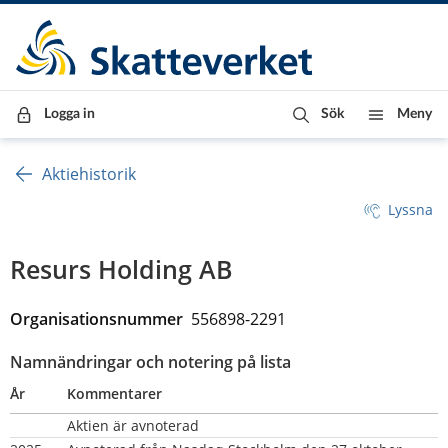
Till innehåll
Till navigationen
Till chattrobot
Logga in
Sök
Meny
Aktiehistorik
Lyssna
Resurs Holding AB
Organisationsnummer  
556898-2291
Namnändringar och notering på lista
År
Kommentarer
Aktien är avnoterad