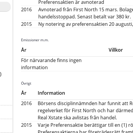
Preferensaktien är avnoterad
2016
Avnoterad från First North 15 mars. Bolage
handelsstoppad. Senast betalt var 380 kr.
2015
Ny notering av preferensaktien 20 augusti
Emissioner m.m.
År
Villkor
För närvarande finns ingen
information
)
Övrigt
År
Information
2016
Börsens disciplinnämnden har funnit att Re
regelverket för First North och har därmed
Real Xstate ska avlistas från handel.
2015
Varje Preferensaktie berättigar till en (1)
Preferensaktierna har företrädesrätt framfö