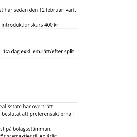
t har sedan den 12 februari varit
, introduktionskurs 400 kr
1:a dag exkl. em.rätt/efter split
al Xstate har överträtt
 beslutat att preferensaktierna i
 röst på bolagsstämman.
r stamaktier till en årlig