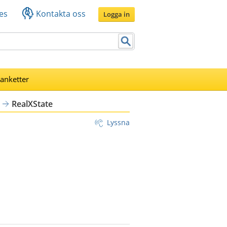
es
Kontakta oss
Logga in
lanketter
RealXState
Lyssna