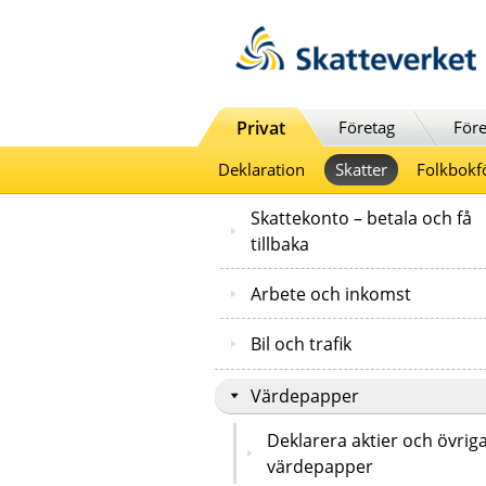
Till innehåll
Till navigationen
Till chattrobot
Privat
Företag
Före
Deklaration
Skatter
Folkbokf
Skattekonto – betala och få
tillbaka
Arbete och inkomst
Bil och trafik
Värdepapper
Deklarera aktier och övrig
värdepapper