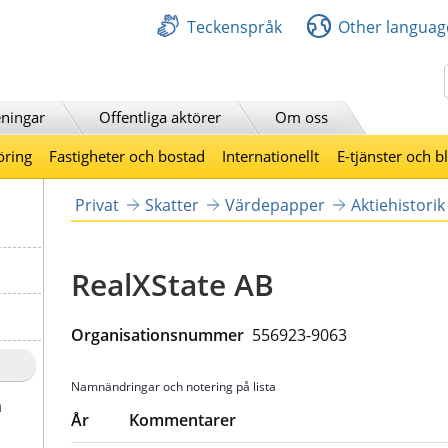
Teckenspråk
Other languag
Sök
ningar
Offentliga aktörer
Om oss
öring
Fastigheter och bostad
Internationellt
E-tjänster och b
Privat
Skatter
Värdepapper
Aktiehistorik
RealXState AB
Organisationsnummer  
556923-9063
Namnändringar och notering på lista
a
År
Kommentarer