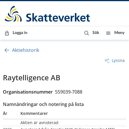
Till innehåll
Till navigationen
Till chattrobot
Logga in
Sök
Meny
Aktiehistorik
Lyssna
Raytelligence AB
Organisationsnummer  
559039-7088
Namnändringar och notering på lista
År
Kommentarer
Aktien är avnoterad