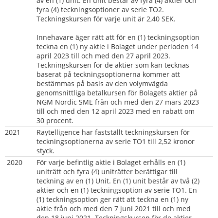
av en (1) unit. En unit består av fyra (4) aktier och 
fyra (4) teckningsoptioner av serie TO2. 
Teckningskursen för varje unit är 2,40 SEK.
Innehavare äger rätt att för en (1) teckningsoption 
teckna en (1) ny aktie i Bolaget under perioden 14 
april 2023 till och med den 27 april 2023. 
Teckningskursen för de aktier som kan tecknas 
baserat på teckningsoptionerna kommer att 
bestämmas på basis av den volymvägda 
genomsnittliga betalkursen för Bolagets aktier på 
NGM Nordic SME från och med den 27 mars 2023 
till och med den 12 april 2023 med en rabatt om 
30 procent.
2021
Raytelligence har fastställt teckningskursen för 
teckningsoptionerna av serie TO1 till 2,52 kronor 
styck.
 2020 
För varje befintlig aktie i Bolaget erhålls en (1) 
uniträtt och fyra (4) uniträtter berättigar till 
teckning av en (1) Unit. En (1) unit består av två (2) 
aktier och en (1) teckningsoption av serie TO1. En 
(1) teckningsoption ger rätt att teckna en (1) ny 
aktie från och med den 7 juni 2021 till och med 
den 18 juni 2021. Teckningskursen för de aktier 