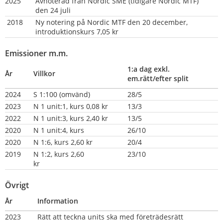
2025
Avnoterad från Nordic SME (tidigare Nordic MTF) 
den 24 juli
 2018
Ny notering på Nordic MTF den 20 december, 
introduktionskurs 7,05 kr
Emissioner m.m.
1:a dag exkl. 
År
Villkor
em.rätt/efter split
2024
S 1:100 (omvänd)
28/5
2023
N 1 unit:1, kurs 0,08 kr
13/3
2022
N 1 unit:3, kurs 2,40 kr
13/5
2020
N 1 unit:4, kurs 
26/10
2020
N 1:6, kurs 2,60 kr
20/4
2019
N 1:2, kurs 2,60 
23/10
kr                          
Övrigt
År
Information
2023
Rätt att teckna units ska med företrädesrätt 