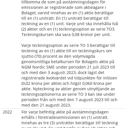
tillkomma de som på avstämningsdagen för 
emissionen är registrerade som aktieägare i 
Bolaget, varvid innehav av en (1) aktie berättigar 
till en (1) uniträtt. En (1) uniträtt berättigar till 
teckning av en (1) unit. Varje unit ska innehålla två 
(2) aktier och en (1) teckningsoption av serie TO3. 
Teckningskursen ska vara 0,08 kronor per unit.
Varje teckningsoption av serie TO 3 berättigar till 
teckning av en (1) aktie till en teckningskurs om 
sjuttio (70) procent av den volymvägda 
genomsnittliga betalkursen för Bolagets aktie på 
NGM Nordic SME under perioden 21 juli 2023 till 
och med den 3 augusti 2023, dock lägst det 
registrerade kvotvärdet vid tidpunkten för inlösen 
(0,02 krona per aktie) och högst 0,060 krona per 
aktie. Nyteckning av aktier genom utnyttjande av 
teckningsoptionerna av serie TO 3 kan ske under 
perioden från och med den 7 augusti 2023 till och 
med den 21 augusti 2023.
2022
För varje befintlig aktie på avstämningsdagen 
erhålls i företrädesemissionen en (1) uniträtt. 
Innehav av tre (3) uniträtter berättigar till teckning 