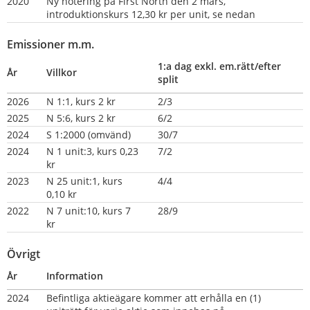
2020
Ny notering på First North den 2 mars, 
introduktionskurs 12,30 kr per unit, se nedan
Emissioner m.m.
1:a dag exkl. em.rätt/efter 
År
Villkor
split
2026
N 1:1, kurs 2 kr
2/3
2025
N 5:6, kurs 2 kr
6/2
2024
S 1:2000 (omvänd)
30/7
2024
N 1 unit:3, kurs 0,23 
7/2
kr
2023
N 25 unit:1, kurs 
4/4
0,10 kr
2022
N 7 unit:10, kurs 7 
28/9
kr
Övrigt
År
Information
2024
Befintliga aktieägare kommer att erhålla en (1) 