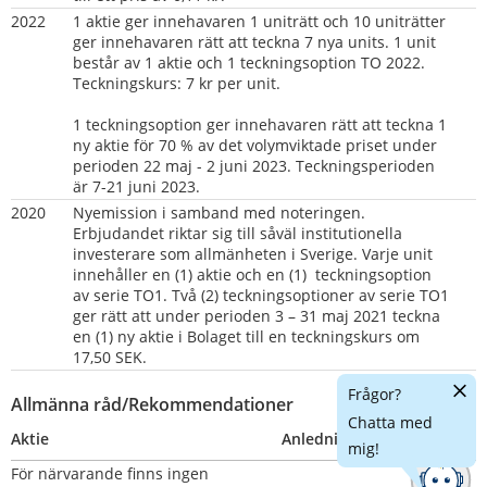
2022
1 aktie ger innehavaren 1 uniträtt och 10 uniträtter 
ger innehavaren rätt att teckna 7 nya units. 1 unit 
består av 1 aktie och 1 teckningsoption TO 2022. 
Teckningskurs: 7 kr per unit.
1 teckningsoption ger innehavaren rätt att teckna 1 
ny aktie för 70 % av det volymviktade priset under 
perioden 22 maj - 2 juni 2023. Teckningsperioden 
är 7-21 juni 2023.
2020
Nyemission i samband med noteringen. 
Erbjudandet riktar sig till såväl institutionella 
investerare som allmänheten i Sverige. Varje unit 
innehåller en (1) aktie och en (1)  teckningsoption 
av serie TO1. Två (2) teckningsoptioner av serie TO1 
ger rätt att under perioden 3 – 31 maj 2021 teckna 
en (1) ny aktie i Bolaget till en teckningskurs om 
17,50 SEK.
Dölj
Frågor?
Allmänna råd/Rekommendationer
chatt
Chatta med
Aktie
Anledning
Nummer
mig!
För närvarande finns ingen 