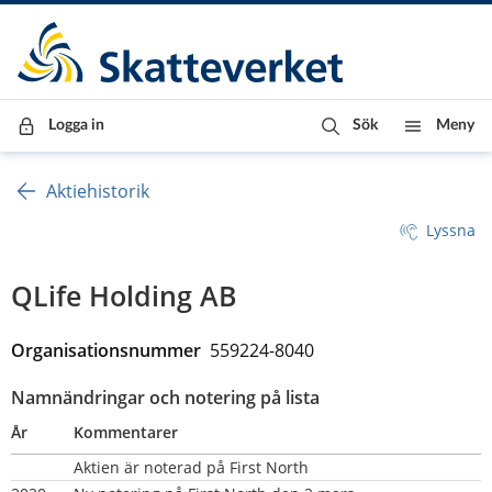
Till innehåll
Till navigationen
Till chattrobot
Logga in
Sök
Meny
Aktiehistorik
Lyssna
QLife Holding AB
Organisationsnummer  
559224-8040
Namnändringar och notering på lista
År
Kommentarer
Aktien är noterad på First North