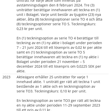
uniträtt för varje aktie som innehas på 
avstämningsdagen den 8 februari 2024. Tre (3) 
uniträtter berättigar innehavaren att teckna en (1) 
unit i Bolaget. Varje unit består av tjugotre (23) nya 
aktier, åtta (8) teckningsoptioner serie TO 4 och åtta 
(8) teckningsoptioner serie TO 5. Teckningskurs: 
0,23 kr per unit.
En (1) teckningsoption av serie TO 4 berättigar till 
teckning av en (1) ny aktie i bolaget under perioden 
7 – 21 juni 2024 till ett lösenpris av 0,02 kr per aktie 
samt en (1) teckningsoption av serie TO 5 
berättigar innehavaren att teckna en (1) ny aktie i 
Bolaget under perioden 21 november – 5 
december 2024 till ett lösenpris om 0,0225 SEK per 
aktie.
2023
Aktieägare erhåller 25 uniträtter för varje 1 
innehavd aktie. 1 uniträtt ger rätt att teckna 1 unit 
bestående av 1 aktie och en teckningsoption av 
serie TO3. Teckningskurs: 0,10 kr per unit.
En teckningsoption av serie TO3 ger rätt att teckna 
en ny aktie under perioden 11-29 september 2023 
till ett pris av 0,11 kr.